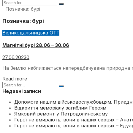
Позначка:
бурі
Позначка:
бурі
Великодальницька ОТГ
Магнітні бурі 28.06 – 30.06
27.06.2023
0
На Землю наближається непередбачувана природна под
Read more
Недавні записи
Допомога нашим військовослужбовцям. Приєдн
Відкриття меморіалу загиблим Героям
Ямковий ремонт у Петродолинському
Герої не вмирають, вони в наших серцях – Анатол
Герої не вмирають, вони в наших серцях – Едуард