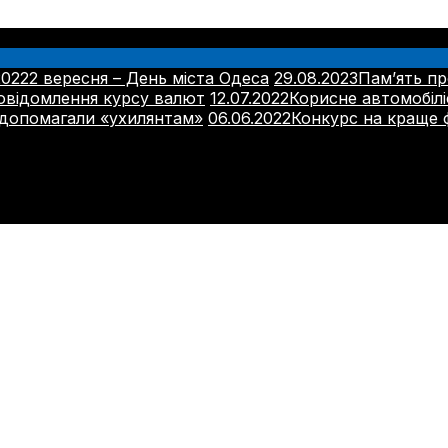
2022
2 вересня – День міста Одеса
29.08.2023
Пам’ять пр
овідомлення курсу валют
12.07.2022
Корисне автомобіл
 допомагали «ухилянтам»
06.06.2022
Конкурс на краще