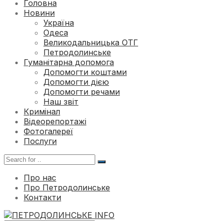
Головна
Новини
Україна
Одеса
Великодальницька ОТГ
Петродолинське
Гуманітарна допомога
Допомогти коштами
Допомогти дією
Допомогти речами
Наш звіт
Кримінал
Відеорепортажі
Фотогалереї
Послуги
Про нас
Про Петродолинське
Контакти