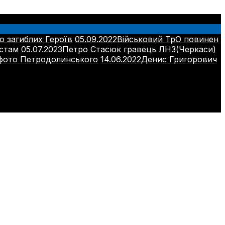
о загиблих Героїв
05.09.2022
Військовий ТрО повинен
істам
05.07.2023
Петро Стасюк гравець ЛНЗ(Черкаси)
 фото Петродолинського
14.06.2022
Денис Григорович