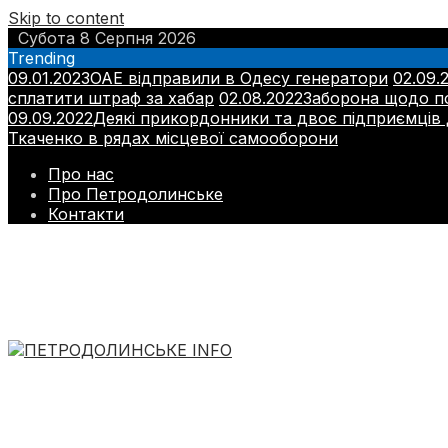
Skip to content
Субота 8 Серпня 2026
Trending
09.01.2023
ОАЕ відправили в Одесу генератори
02.09.
сплатити штраф за хабар
02.08.2022
Заборона щодо п
09.09.2022
Деякі прикордонники та двоє підприємців
Ткаченко в рядах місцевої самооборони
Про нас
Про Петродолинське
Контакти