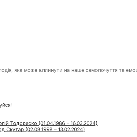
ія, яка може вплинути на наше самопочуття та емоцій
уйся!
ій Тодореско (01.04.1986 – 16.03.2024)
 Скутар (02.08.1998 – 13.02.2024)