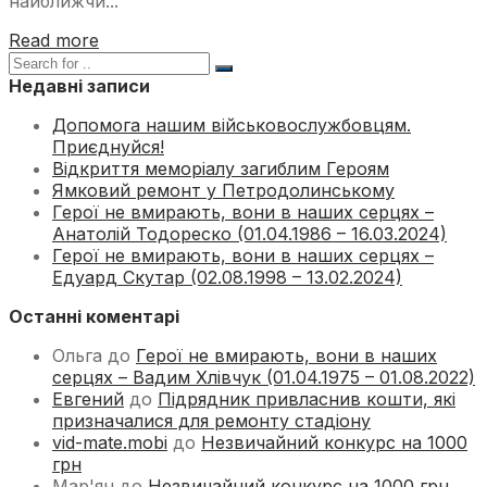
найближчи...
Read more
Недавні записи
Допомога нашим військовослужбовцям.
Приєднуйся!
Відкриття меморіалу загиблим Героям
Ямковий ремонт у Петродолинському
Герої не вмирають, вони в наших серцях –
Анатолій Тодореско (01.04.1986 – 16.03.2024)
Герої не вмирають, вони в наших серцях –
Едуард Скутар (02.08.1998 – 13.02.2024)
Останні коментарі
Ольга
до
Герої не вмирають, вони в наших
серцях – Вадим Хлівчук (01.04.1975 – 01.08.2022)
Евгений
до
Підрядник привласнив кошти, які
призначалися для ремонту стадіону
vid-mate.mobi
до
Незвичайний конкурс на 1000
грн
Мар'ян
до
Незвичайний конкурс на 1000 грн