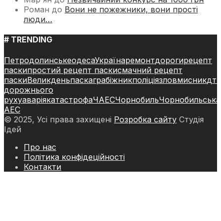
Роман
до
Вони не пожежники, вони прості
люди…
# TRENDING
Петродолинське
одеса
Україна
ремонт
дороги
рецепт
паски
простий рецепт паски
смачний рецепт
паски
Великдень
паска
грабіжник
поліція
зловмисник
дт
дорожнього
руху
аварія
катастрофа
ЧАЕС
Чорнобиль
Чорнобильська
АЕС
© 2025, Усі права захищені
Розробка сайту
Студія
Ідей
Про нас
Політика конфідеційності
Контакти