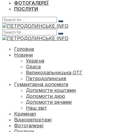
ФОТОГАЛЕРЕЇ
ПОСЛУГИ
Головна
Новини
Україна
Одеса
Великодальницька ОТГ
Петродолинське
Гуманітарна допомога
Допомогти коштами
Допомогти дією
Допомогти речами
Наш звіт
Кримінал
Відеорепортажі
Фотогалереї
Послуги