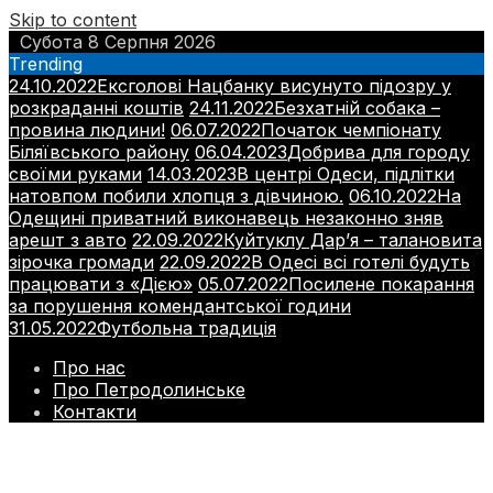
Skip to content
Субота 8 Серпня 2026
Trending
24.10.2022
Ексголові Нацбанку висунуто підозру у
розкраданні коштів
24.11.2022
Безхатній собака –
провина людини!
06.07.2022
Початок чемпіонату
Біляївського району
06.04.2023
Добрива для городу
своїми руками
14.03.2023
В центрі Одеси, підлітки
натовпом побили хлопця з дівчиною.
06.10.2022
На
Одещині приватний виконавець незаконно зняв
арешт з авто
22.09.2022
Куйтуклу Дар’я – талановита
зірочка громади
22.09.2022
В Одесі всі готелі будуть
працювати з «Дією»
05.07.2022
Посилене покарання
за порушення комендантської години
31.05.2022
Футбольна традиція
Про нас
Про Петродолинське
Контакти