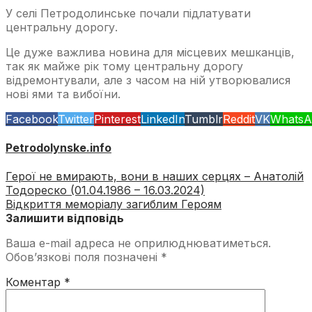
У селі Петродолинське почали підлатувати
центральну дорогу.
Це дуже важлива новина для місцевих мешканців,
так як майже рік тому центральну дорогу
відремонтували, але з часом на ній утворювалися
нові ями та вибоїни.
Facebook
Twitter
Pinterest
LinkedIn
Tumblr
Reddit
VK
WhatsA
Petrodolynske.info
Герої не вмирають, вони в наших серцях – Анатолій
Тодореско (01.04.1986 – 16.03.2024)
Відкриття меморіалу загиблим Героям
Залишити відповідь
Ваша e-mail адреса не оприлюднюватиметься.
Обов’язкові поля позначені
*
Коментар
*