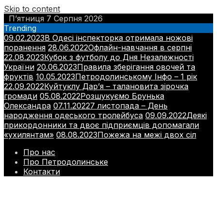
Skip to content
П’ятниця 7 Серпня 2026
Trending
09.02.2023
В Одесі інспекторка отримала ножові
поранення
28.06.2022
Офлайн-навчання в серпні
22.08.2023
Кубок з футболу до Дня Незалежності
України
20.06.2023
Правила зберігання овочей та
фруктів
10.05.2023
Петродолинському Інфо – 1 рік
22.09.2022
Куйтуклу Дар’я – талановита зірочка
громади
05.08.2022
Розшукуємо Брунька
Олександра
07.11.2022
7 листопада – День
народження одеського тролейбуса
09.09.2022
Деякі
прикордонники та двоє підприємців допомагали
«ухилянтам»
08.08.2023
Пожежа на межі двох сіл
Про нас
Про Петродолинське
Контакти