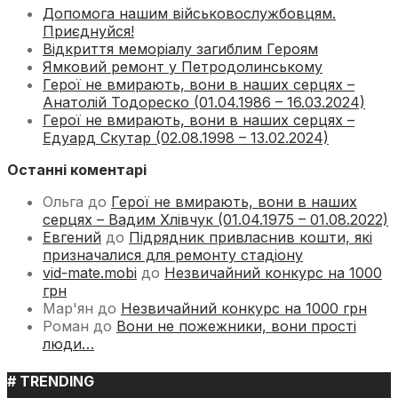
Допомога нашим військовослужбовцям.
Приєднуйся!
Відкриття меморіалу загиблим Героям
Ямковий ремонт у Петродолинському
Герої не вмирають, вони в наших серцях –
Анатолій Тодореско (01.04.1986 – 16.03.2024)
Герої не вмирають, вони в наших серцях –
Едуард Скутар (02.08.1998 – 13.02.2024)
Останні коментарі
Ольга
до
Герої не вмирають, вони в наших
серцях – Вадим Хлівчук (01.04.1975 – 01.08.2022)
Евгений
до
Підрядник привласнив кошти, які
призначалися для ремонту стадіону
vid-mate.mobi
до
Незвичайний конкурс на 1000
грн
Мар'ян
до
Незвичайний конкурс на 1000 грн
Роман
до
Вони не пожежники, вони прості
люди…
# TRENDING