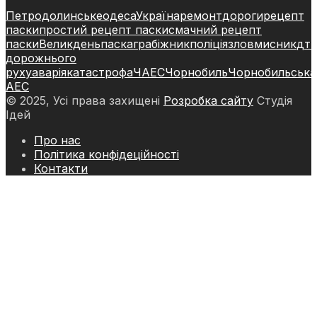
Петродолинське
одеса
Україна
ремонт
дороги
рецепт
паски
простий рецепт паски
смачний рецепт
паски
Великдень
паска
грабіжник
поліція
зловмисник
дт
дорожнього
руху
аварія
катастрофа
ЧАЕС
Чорнобиль
Чорнобильська
АЕС
© 2025, Усі права захищені
Розробка сайту
Студія
Ідей
Про нас
Політика конфідеційності
Контакти