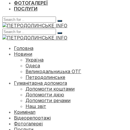
ФОТОГАЛЕРЕЇ
ПОСЛУГИ
Головна
Новини
Україна
Одеса
Великодальницька ОТГ
Петродолинське
Гуманітарна допомога
Допомогти коштами
Допомогти дією
Допомогти речами
Наш звіт
Кримінал
Відеорепортажі
Фотогалереї
Послуги