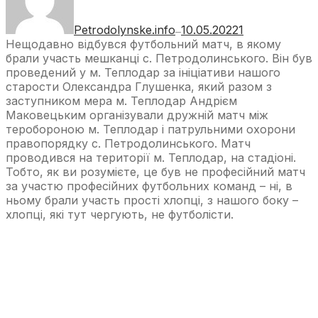
Petrodolynske.info
10.05.2022
1
—
Нещодавно відбувся футбольний матч, в якому
брали участь мешканці с. Петродолинського. Він був
проведений у м. Теплодар за ініціативи нашого
старости Олександра Глушенка, який разом з
заступником мера м. Теплодар Андрієм
Маковецьким організували дружній матч між
теробороною м. Теплодар і патрульними охорони
правопорядку с. Петродолинського. Матч
проводився на території м. Теплодар, на стадіоні.
Тобто, як ви розумієте, це був не професійний матч
за участю професійних футбольних команд – ні, в
ньому брали участь прості хлопці, з нашого боку –
хлопці, які тут чергують, не футболісти.