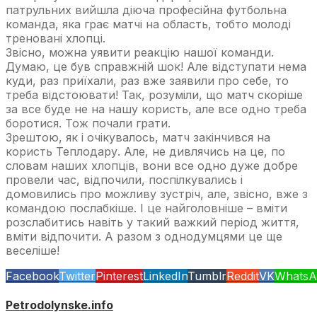
патрульних вийшла діюча професійна футбольна
команда, яка грає матчі на область, тобто молоді
треновані хлопці.
Звісно, можна уявити реакцію нашої команди.
Думаю, це був справжній шок! Але відступати нема
куди, раз приїхали, раз вже заявили про себе, то
треба відстоювати! Так, розуміли, що матч скоріше
за все буде не на нашу користь, але все одно треба
боротися. Тож почали грати.
Зрештою, як і очікувалось, матч закінчився на
користь Теплодару. Але, не дивлячись на це, по
словам наших хлопців, вони все одно дуже добре
провели час, відпочили, поспілкувались і
домовились про можливу зустріч, але, звісно, вже з
командою послабкіше. І це найголовніше – вміти
розслабитись навіть у такий важкий період життя,
вміти відпочити. А разом з однодумцями це ще
веселіше!
Facebook
Twitter
Pinterest
LinkedIn
Tumblr
Reddit
VK
WhatsA
Petrodolynske.info