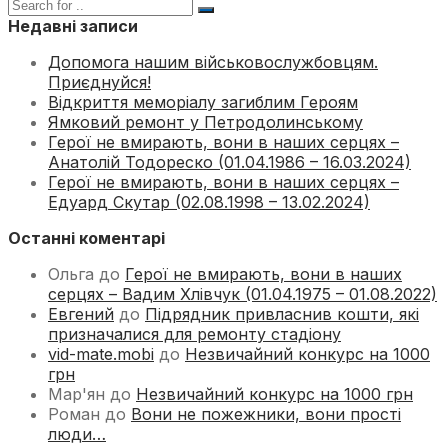
Недавні записи
Допомога нашим військовослужбовцям.
Приєднуйся!
Відкриття меморіалу загиблим Героям
Ямковий ремонт у Петродолинському
Герої не вмирають, вони в наших серцях –
Анатолій Тодореско (01.04.1986 – 16.03.2024)
Герої не вмирають, вони в наших серцях –
Едуард Скутар (02.08.1998 – 13.02.2024)
Останні коментарі
Ольга
до
Герої не вмирають, вони в наших
серцях – Вадим Хлівчук (01.04.1975 – 01.08.2022)
Евгений
до
Підрядник привласнив кошти, які
призначалися для ремонту стадіону
vid-mate.mobi
до
Незвичайний конкурс на 1000
грн
Мар'ян
до
Незвичайний конкурс на 1000 грн
Роман
до
Вони не пожежники, вони прості
люди…