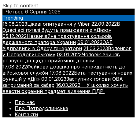
Skip to content
Четвер 6 Серпня 2026
Trending
16.08.2023
Цікаві опитування у Viber
22.09.2022
В
Одесі всі готелі будуть працювати з «Дією»
05.12.2022
Незвичайне трактування кольорів
державного прапора України
09.01.2023
ОАЕ
відправили в Одесу генератори
21.03.2023
Волейбол
у Петродолинському
03.01.2023
Чоловік вчиняв
розпусні дії щодо прийомної доньки
17.08.2022
Фейкова довідка про непридатність до
військової служби
17.08.2022
Бета-тестування нових
функцій у «Дії»
09.01.2023
Заступник голови ОВА
затриманий за хабар
16.03.2023
У школах хочуть
ввести окремий предмет вивчення ПДР.
Про нас
Про Петродолинське
Контакти