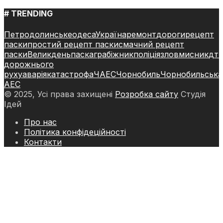
# TRENDING
Петродолинське
одеса
Україна
ремонт
дороги
рецепт
паски
простий рецепт паски
смачний рецепт
паски
Великдень
паска
грабіжник
поліція
зловмисник
дт
дорожнього
руху
аварія
катастрофа
ЧАЕС
Чорнобиль
Чорнобильська
АЕС
© 2025, Усі права захищені
Розробка сайту
Студія
Ідей
Про нас
Політика конфідеційності
Контакти