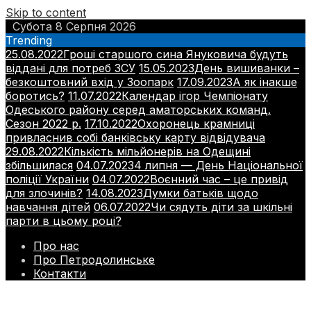
Skip to content
Субота 8 Серпня 2026
Trending
25.08.2022
Гроші старшого сина Януковича будуть
віддані для потреб ЗСУ
15.05.2023
День вишиванки –
безкоштовний вхід у Зоопарк
17.09.2023
А як інакше
боротись?
11.07.2022
Календар ігор Чемпіонату
Одеського району серед аматорських команд.
Сезон 2022 р.
17.10.2022
Охоронець крамниці
привласнив собі банківську карту відвідувача
29.08.2022
Кількість мільйонерів на Одещині
збільшилася
04.07.2023
4 липня — День Національної
поліції України
04.07.2022
Воєнний час – це привід
для злочинів?
14.08.2023
Думки батьків щодо
навчання дітей
06.07.2022
Чи сядуть діти за шкільні
парти в цьому році?
Про нас
Про Петродолинське
Контакти