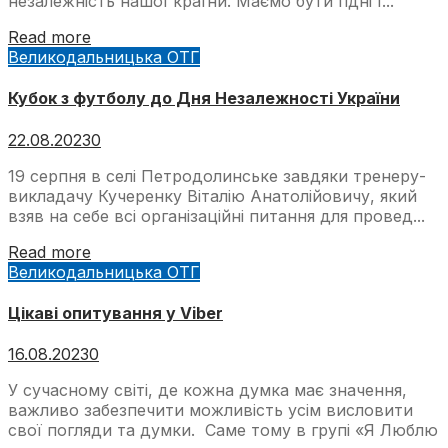
незалежність нашої країни. Маємо бути гідні ї...
Read more
Великодальницька ОТГ
Кубок з футболу до Дня Незалежності України
22.08.2023
0
19 серпня в селі Петродолинське завдяки тренеру-
викладачу Кучеренку Віталію Анатолійовичу, який
взяв на себе всі організаційні питання для провед...
Read more
Великодальницька ОТГ
Цікаві опитування у Viber
16.08.2023
0
У сучасному світі, де кожна думка має значення,
важливо забезпечити можливість усім висловити
свої погляди та думки. Саме тому в групі «Я Люблю