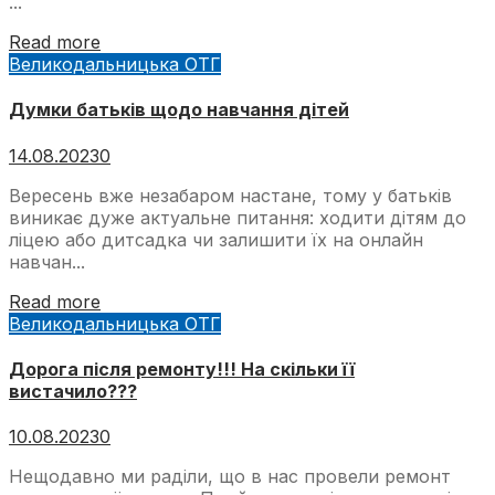
...
Read more
Великодальницька ОТГ
Думки батьків щодо навчання дітей
14.08.2023
0
Вересень вже незабаром настане, тому у батьків
виникає дуже актуальне питання: ходити дітям до
ліцею або дитсадка чи залишити їх на онлайн
навчан...
Read more
Великодальницька ОТГ
Дорога після ремонту!!! На скільки її
вистачило???
10.08.2023
0
Нещодавно ми раділи, що в нас провели ремонт