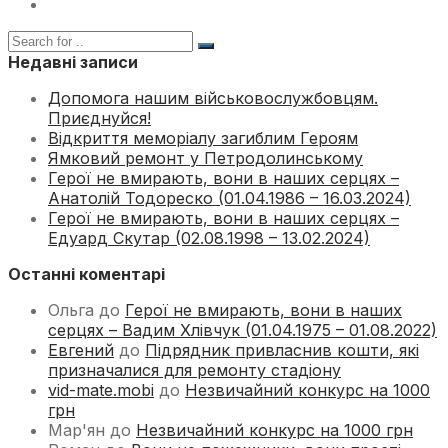
Недавні записи
Допомога нашим військовослужбовцям.
Приєднуйся!
Відкриття меморіалу загиблим Героям
Ямковий ремонт у Петродолинському
Герої не вмирають, вони в наших серцях –
Анатолій Тодореско (01.04.1986 – 16.03.2024)
Герої не вмирають, вони в наших серцях –
Едуард Скутар (02.08.1998 – 13.02.2024)
Останні коментарі
Ольга
до
Герої не вмирають, вони в наших
серцях – Вадим Хлівчук (01.04.1975 – 01.08.2022)
Евгений
до
Підрядник привласнив кошти, які
призначалися для ремонту стадіону
vid-mate.mobi
до
Незвичайний конкурс на 1000
грн
Мар'ян
до
Незвичайний конкурс на 1000 грн