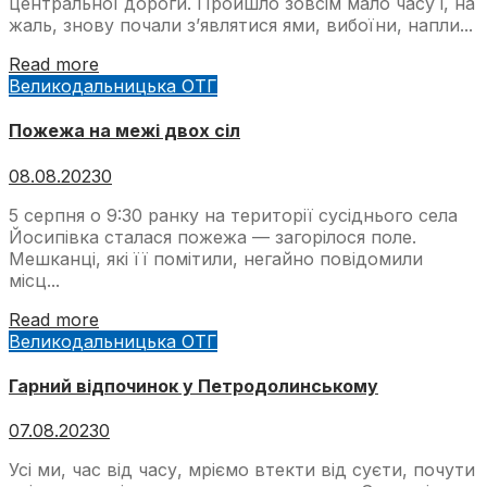
центральної дороги. Пройшло зовсім мало часу і, на
жаль, знову почали з’являтися ями, вибоїни, напли...
Read more
Великодальницька ОТГ
Пожежа на межі двох сіл
08.08.2023
0
5 серпня о 9:30 ранку на території сусіднього села
Йосипівка сталася пожежа — загорілося поле.
Мешканці, які її помітили, негайно повідомили
місц...
Read more
Великодальницька ОТГ
Гарний відпочинок у Петродолинському
07.08.2023
0
Усі ми, час від часу, мріємо втекти від суєти, почути