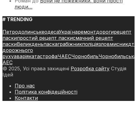
Роман
до
Вони не пожежники, вони прості
люди…
# TRENDING
Петродолинське
одеса
Україна
ремонт
дороги
рецепт
паски
простий рецепт паски
смачний рецепт
паски
Великдень
паска
грабіжник
поліція
зловмисник
дт
дорожнього
руху
аварія
катастрофа
ЧАЕС
Чорнобиль
Чорнобильська
АЕС
© 2025, Усі права захищені
Розробка сайту
Студія
Ідей
Про нас
Політика конфідеційності
Контакти