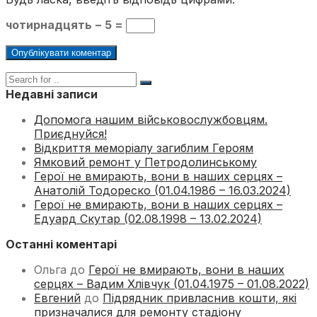
чотирнадцять − 5 =
Недавні записи
Допомога нашим військовослужбовцям.
Приєднуйся!
Відкриття меморіалу загиблим Героям
Ямковий ремонт у Петродолинському
Герої не вмирають, вони в наших серцях –
Анатолій Тодореско (01.04.1986 – 16.03.2024)
Герої не вмирають, вони в наших серцях –
Едуард Скутар (02.08.1998 – 13.02.2024)
Останні коментарі
Ольга
до
Герої не вмирають, вони в наших
серцях – Вадим Хлівчук (01.04.1975 – 01.08.2022)
Евгений
до
Підрядник привласнив кошти, які
призначалися для ремонту стадіону