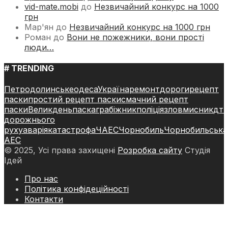
vid-mate.mobi
до
Незвичайний конкурс на 1000
грн
Мар'ян
до
Незвичайний конкурс на 1000 грн
Роман
до
Вони не пожежники, вони прості
люди…
# TRENDING
Петродолинське
одеса
Україна
ремонт
дороги
рецепт
паски
простий рецепт паски
смачний рецепт
паски
Великдень
паска
грабіжник
поліція
зловмисник
дт
дорожнього
руху
аварія
катастрофа
ЧАЕС
Чорнобиль
Чорнобильська
АЕС
© 2025, Усі права захищені
Розробка сайту
Студія
Ідей
Про нас
Політика конфідеційності
Контакти