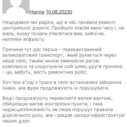
Hanna
10.08.2023
0
—
Нещодавно ми раділи, що в нас провели ремонт
центральної дороги. Пройшло зовсім мало часу і, на
жаль, знову почали з’являтися ями, вибоїни,
напливи асфальту.
Причини тут дві: перша – перевантажений
великоваговий транспорт, який рухається через
наше село, таким чином оминаючи вагові
комплекси та скорочуючи собі шлях; друга причина
– це, мабуть, якість ремонтних робіт.
Хоч при в’їзді з траси в село встановлені заборонні
знаки, але фури продовжують їх порушувати.
Водії продовжують перевозити великі вантажі,
обійшовши вагові контрольні пункти, і така
недисциплінованість не лише порушує правила
дорожнього руху, але і завдає шкоди інфраструктурі
наших доріг.