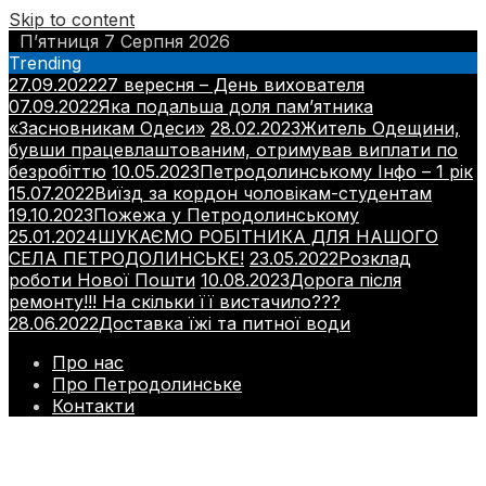
Skip to content
П’ятниця 7 Серпня 2026
Trending
27.09.2022
27 вересня – День вихователя
07.09.2022
Яка подальша доля пам’ятника
«Засновникам Одеси»
28.02.2023
Житель Одещини,
бувши працевлаштованим, отримував виплати по
безробіттю
10.05.2023
Петродолинському Інфо – 1 рік
15.07.2022
Виїзд за кордон чоловікам-студентам
19.10.2023
Пожежа у Петродолинському
25.01.2024
ШУКАЄМО РОБІТНИКА ДЛЯ НАШОГО
СЕЛА ПЕТРОДОЛИНСЬКЕ!
23.05.2022
Розклад
роботи Нової Пошти
10.08.2023
Дорога після
ремонту!!! На скільки її вистачило???
28.06.2022
Доставка їжі та питної води
Про нас
Про Петродолинське
Контакти