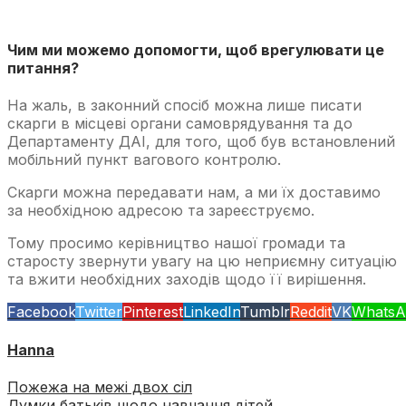
Чим ми можемо допомогти, щоб врегулювати це
питання?
На жаль, в законний спосіб можна лише писати
скарги в місцеві органи самоврядування та до
Департаменту ДАІ, для того, щоб був встановлений
мобільний пункт вагового контролю.
Скарги можна передавати нам, а ми їх доставимо
за необхідною адресою та зареєструємо.
Тому просимо керівництво нашої громади та
старосту звернути увагу на цю неприємну ситуацію
та вжити необхідних заходів щодо її вирішення.
Facebook
Twitter
Pinterest
LinkedIn
Tumblr
Reddit
VK
WhatsA
Hanna
Пожежа на межі двох сіл
Думки батьків щодо навчання дітей