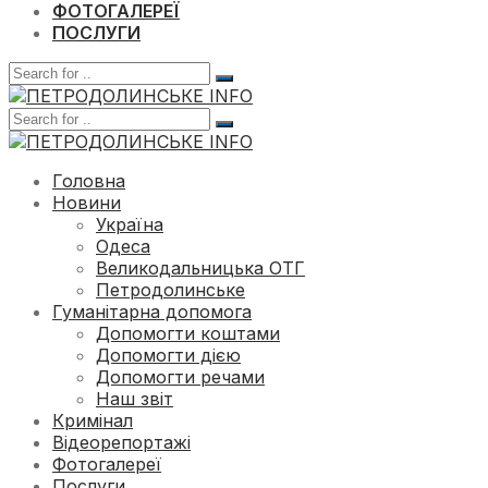
ФОТОГАЛЕРЕЇ
ПОСЛУГИ
Головна
Новини
Україна
Одеса
Великодальницька ОТГ
Петродолинське
Гуманітарна допомога
Допомогти коштами
Допомогти дією
Допомогти речами
Наш звіт
Кримінал
Відеорепортажі
Фотогалереї
Послуги