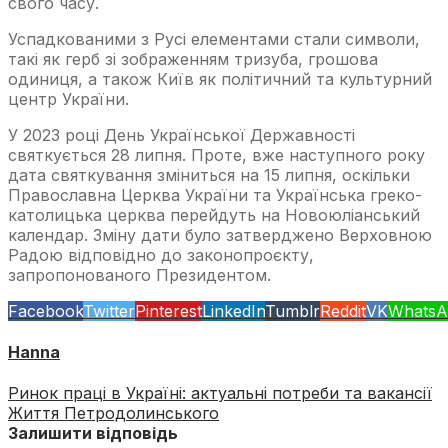
свого часу.
Успадкованими з Русі елементами стали символи,
такі як герб зі зображенням тризуба, грошова
одиниця, а також Київ як політичний та культурний
центр України.
У 2023 році День Української Державності
святкується 28 липня. Проте, вже наступного року
дата святкування зміниться на 15 липня, оскільки
Православна Церква України та Українська греко-
католицька церква перейдуть на Новоюліанський
календар. Зміну дати було затверджено Верховною
Радою відповідно до законопроєкту,
запропонованого Президентом.
Facebook
Twitter
Pinterest
LinkedIn
Tumblr
Reddit
VK
WhatsA
Hanna
Ринок праці в Україні: актуальні потреби та вакансії
Життя Петродолинського
Залишити відповідь