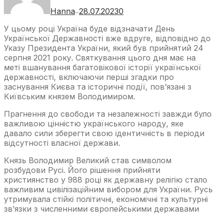
Hanna
28.07.2023
0
—
У цьому році Україна буде відзначати День
Української Державності вже вдруге, відповідно до
Указу Президента України, який був прийнятий 24
серпня 2021 року. Святкування цього дня має на
меті вшанування багатовікової історії української
державності, включаючи перші згадки про
заснування Києва та історичні події, пов’язані з
Київським князем Володимиром.
Прагнення до свободи та незалежності завжди було
важливою цінністю українського народу, яке
давало сили зберегти свою ідентичність в періоди
відсутності власної держави.
Князь Володимир Великий став символом
розбудови Русі. Його рішення прийняти
християнство у 988 році як державну релігію стало
важливим цивілізаційним вибором для України. Русь
утримувала стійкі політичні, економічні та культурні
зв’язки з численними європейськими державами