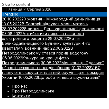
Skip to content
П’ятниця 7 Серпня 2026
Trending
20.10.2022
20 жовтня – Міжнародний день лінивця
10.05.2022
В Болгарії відбувся марш матерів
28.07.2022
28 липня – День української державності
03.08.2022
Антибіотики лише за наявності
електронного рецепта
28.07.2022
Життя
Великодальницького Будинку культури 4-го
кварталу у воєнний час
22.06.2022
В
Петродолинському стався порив водогону
06.06.2022
Конкурс на краще фото
Петродолинського
30.08.2022
Мешканець Одеської
області незаконно володів зброєю
01.02.2023
У ЄС
планують скасувати платний роумінг для громадян
України
16.05.2023
Що робити, якщо вкусила змія?
Про нас
Про Петродолинське
Контакти