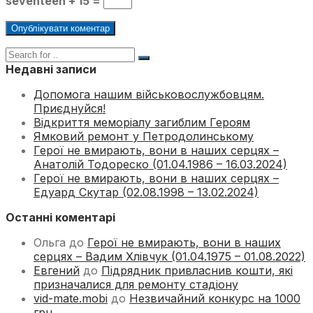
seventeen + 15 =
Недавні записи
Допомога нашим військовослужбовцям.
Приєднуйся!
Відкриття меморіалу загиблим Героям
Ямковий ремонт у Петродолинському
Герої не вмирають, вони в наших серцях –
Анатолій Тодореско (01.04.1986 – 16.03.2024)
Герої не вмирають, вони в наших серцях –
Едуард Скутар (02.08.1998 – 13.02.2024)
Останні коментарі
Ольга
до
Герої не вмирають, вони в наших
серцях – Вадим Хлівчук (01.04.1975 – 01.08.2022)
Евгений
до
Підрядник привласнив кошти, які
призначалися для ремонту стадіону
vid-mate.mobi
до
Незвичайний конкурс на 1000
грн