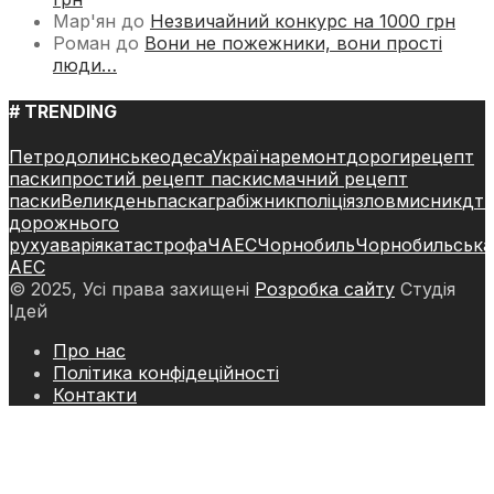
Мар'ян
до
Незвичайний конкурс на 1000 грн
Роман
до
Вони не пожежники, вони прості
люди…
# TRENDING
Петродолинське
одеса
Україна
ремонт
дороги
рецепт
паски
простий рецепт паски
смачний рецепт
паски
Великдень
паска
грабіжник
поліція
зловмисник
дт
дорожнього
руху
аварія
катастрофа
ЧАЕС
Чорнобиль
Чорнобильська
АЕС
© 2025, Усі права захищені
Розробка сайту
Студія
Ідей
Про нас
Політика конфідеційності
Контакти