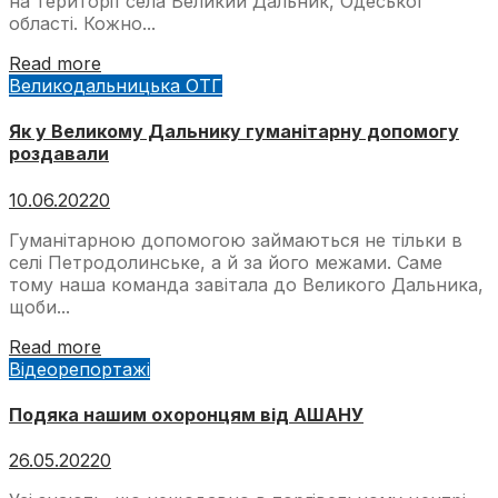
на території села Великий Дальник, Одеської
області. Кожно...
Read more
Великодальницька ОТГ
Як у Великому Дальнику гуманітарну допомогу
роздавали
10.06.2022
0
Гуманітарною допомогою займаються не тільки в
селі Петродолинське, а й за його межами. Саме
тому наша команда завітала до Великого Дальника,
щоби...
Read more
Відеорепортажі
Подяка нашим охоронцям від АШАНУ
26.05.2022
0