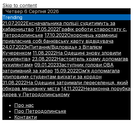
Skip to content
Четвер 6 Серпня 2026
Trending
21.07.2022
Ексначальника поліції судитимуть за
хабарництво
17.05.2022
Графік роботи старостату с.
Петродолинське
17.10.2022
Охоронець крамниці
привласнив собі банківську карту відвідувача
24.07.2023
«Питання/Відповідь» з Віталієм
Кучеренком
11.08.2022
На Одещині знову зловили
«ухилянтів»
23.08.2022
Настоятель храму допомагав
«ухилянтам»
09.01.2023
Заступник голови ОВА
затриманий за хабар
15.09.2022
Сім’я допомагала
«липовим» студентам виїхати за кордон
31.08.2022
На Одещині затримали переселенця, який
обікрав мешканку міста
14.11.2022
Незаконна порубка
дерев у Петродолинському
Про нас
Про Петродолинське
Контакти