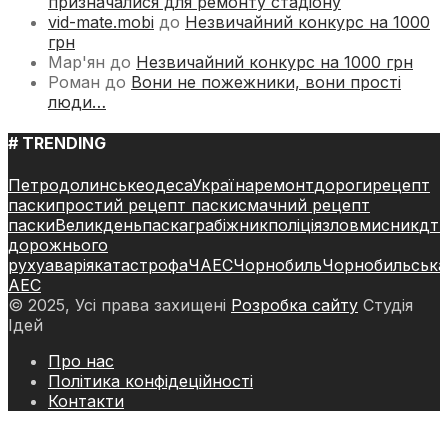
призначалися для ремонту стадіону
vid-mate.mobi
до
Незвичайний конкурс на 1000
грн
Мар'ян
до
Незвичайний конкурс на 1000 грн
Роман
до
Вони не пожежники, вони прості
люди…
# TRENDING
Петродолинське
одеса
Україна
ремонт
дороги
рецепт
паски
простий рецепт паски
смачний рецепт
паски
Великдень
паска
грабіжник
поліція
зловмисник
дт
дорожнього
руху
аварія
катастрофа
ЧАЕС
Чорнобиль
Чорнобильська
АЕС
© 2025, Усі права захищені
Розробка сайту
Студія
Ідей
Про нас
Політика конфідеційності
Контакти