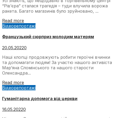
Усі знають, що нещодавно в торгівельному центрі
“Рів’єра” сталася трагедія – туди влучила ворожа
ракета. Багато магазинів було зруйновано, ...
Read more
Відеорепортажі
Французький сюрприз молодим матерям
20.05.2022
0
Наші хлопці продовжують робити героїчні вчинки
та допомагати людям! За участю нашого активіста
Мар’яна Сломінського та нашого старости
Олександра...
Read more
Відеорепортажі
Гуманітарна допомога від церкви
16.05.2022
0