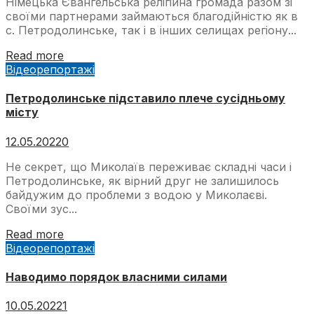
Німецька Євангельська релігійна громада разом зі
своїми партнерами займаються благодійністю як в
с. Петродолинське, так і в інших селищах регіону...
Read more
Відеорепортажі
Петродолинське підставило плече сусідньому
місту
12.05.2022
0
Не секрет, що Миколаїв переживає складні часи і
Петродолинське, як вірний друг не залишилось
байдужим до проблеми з водою у Миколаєві.
Своїми зус...
Read more
Відеорепортажі
Наводимо порядок власними силами
10.05.2022
1