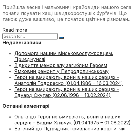
Прийшла весна і мальовничі крайовиди нашого села
почали псувати хащі швидкоростущіх бур”янів. Що
також дуже важливо, це початок цвітіння різноман...
Read more
Недавні записи
Допомога нашим військовослужбовцям.
Приєднуйся!
Відкриття меморіалу загиблим Героям
Ямковий ремонт у Петродолинському
Герої не вмирають, вони в наших серцях –
Анатолій Тодореско (01.04.1986 – 16.03.2024)
Герої не вмирають, вони в наших серцях –
Едуард Скутар (02.08.1998 – 13.02.2024)
Останні коментарі
Ольга
до
Герої не вмирають, вони в наших
серцях – Вадим Хлівчук (01.04.1975 – 01.08.2022)
Евгений
до
Підрядник привласнив кошти, які