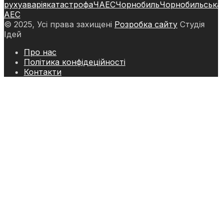
руху
аварія
катастрофа
ЧАЕС
Чорнобиль
Чорнобильська
АЕС
© 2025, Усі права захищені
Розробка сайту
Студія
Ідей
Про нас
Політика конфідеційності
Контакти