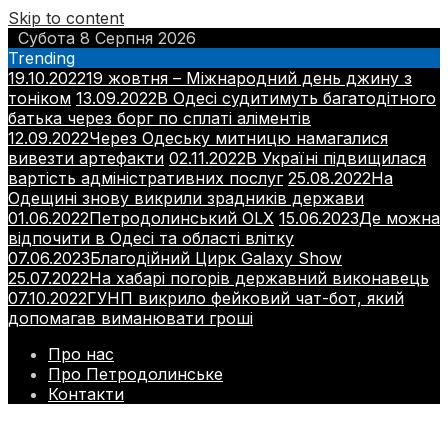
Skip to content
Субота 8 Серпня 2026
Trending
19.10.2022
19 жовтня – Міжнародний день джину з
тоніком
13.09.2022
В Одесі судитимуть багатодітного
батька через борг по сплаті аліментів
12.09.2022
Через Одеську митницю намагалися
вивезти артефакти
02.11.2022
В Україні підвищилася
вартість адміністративних послуг
25.08.2022
На
Одещині знову викрили зрадників держави
01.06.2022
Петродолинський OLX
15.06.2023
Де можна
відпочити в Одесі та області влітку
07.06.2023
Благодійний Цирк Galaxy Show
25.07.2022
На хабарі погорів державний виконавець
07.10.2022
ГУНП викрило фейковий чат-бот, який
допомагав виманювати гроші
Про нас
Про Петродолинське
Контакти