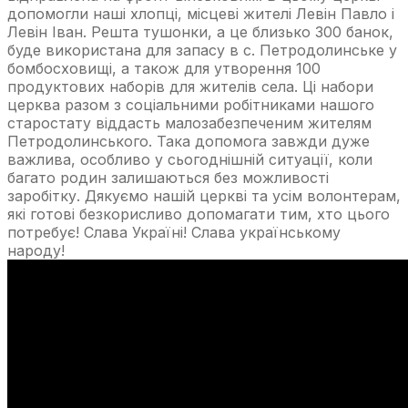
допомогли наші хлопці, місцеві жителі Левін Павло і
Левін Іван. Решта тушонки, а це близько 300 банок,
буде використана для запасу в c. Петродолинське у
бомбосховищі, а також для утворення 100
продуктових наборів для жителів села. Ці набори
церква разом з соціальними робітниками нашого
старостату віддасть малозабезпеченим жителям
Петродолинського. Така допомога завжди дуже
важлива, особливо у сьогоднішній ситуації, коли
багато родин залишаються без можливості
заробітку. Дякуємо нашій церкві та усім волонтерам,
які готові безкорисливо допомагати тим, хто цього
потребує! Слава Україні! Слава українському
народу!