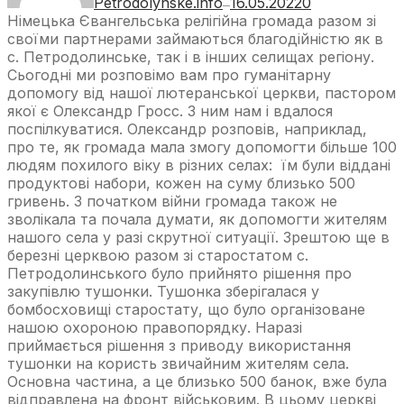
Petrodolynske.info
16.05.2022
0
—
Німецька Євангельська релігійна громада разом зі
своїми партнерами займаються благодійністю як в
с. Петродолинське, так і в інших селищах регіону.
Cьогодні ми розповімо вам про гуманітарну
допомогу від нашої лютеранської церкви, пастором
якої є Олександр Гросс. З ним нам і вдалося
поспілкуватися. Олександр розповів, наприклад,
про те, як громада мала змогу допомогти більше 100
людям похилого віку в різних селах: їм були віддані
продуктові набори, кожен на суму близько 500
гривень. З початком війни громада також не
зволікала та почала думати, як допомогти жителям
нашого села у разі скрутної ситуації. Зрештою ще в
березні церквою разом зі старостатом с.
Петродолинського було прийнято рішення про
закупівлю тушонки. Тушонка зберігалася у
бомбосховищі старостату, що було організоване
нашою охороною правопорядку. Наразі
приймається рішення з приводу використання
тушонки на користь звичайним жителям села.
Основна частина, а це близько 500 банок, вже була
відправлена на фронт військовим. В цьому церкві