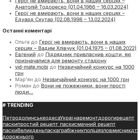
Герої не вмирають, вони в наших серцях –
Анатолій Тодореско (01.04.1986 – 16.03.2024)
Герої не вмирають, вони в наших серцях –
Едуард Скутар (02.08.1998 – 13.02.2024)
Останні коментарі
Ольга
до
Герої не вмирають, вони в наших
серцях – Вадим Хлівчук (01.04.1975 – 01.08.2022)
Евгений
до
Підрядник привласнив кошти, які
призначалися для ремонту стадіону
vid-mate.mobi
до
Незвичайний конкурс на 1000
грн
Мар'ян
до
Незвичайний конкурс на 1000 грн
Роман
до
Вони не пожежники, вони прості
люди…
# TRENDING
Петродолинське
одеса
Україна
ремонт
дороги
рецепт
паски
простий рецепт паски
смачний рецепт
паски
Великдень
паска
грабіжник
поліція
зловмисник
дт
дорожнього