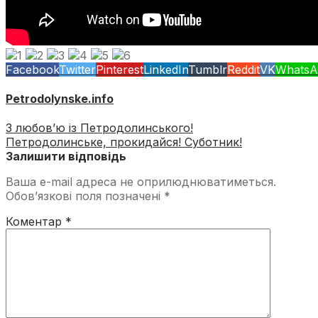
Facebook
Twitter
Pinterest
LinkedIn
Tumblr
Reddit
VK
WhatsA
Petrodolynske.info
З любов’ю із Петродолинського!
Петродолинське, прокидайся! Суботник!
Залишити відповідь
Ваша e-mail адреса не оприлюднюватиметься.
Обов’язкові поля позначені
*
Коментар
*