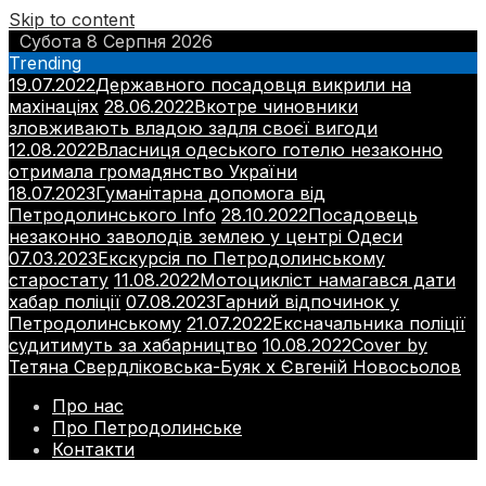
Skip to content
Субота 8 Серпня 2026
Trending
19.07.2022
Державного посадовця викрили на
махінаціях
28.06.2022
Вкотре чиновники
зловживають владою задля своєї вигоди
12.08.2022
Власниця одеського готелю незаконно
отримала громадянство України
18.07.2023
Гуманітарна допомога від
Петродолинського Info
28.10.2022
Посадовець
незаконно заволодів землею у центрі Одеси
07.03.2023
Екскурсія по Петродолинському
старостату
11.08.2022
Мотоцикліст намагався дати
хабар поліції
07.08.2023
Гарний відпочинок у
Петродолинському
21.07.2022
Ексначальника поліції
судитимуть за хабарництво
10.08.2022
Cover by
Тетяна Свердліковська-Буяк х Євгеній Новосьолов
Про нас
Про Петродолинське
Контакти