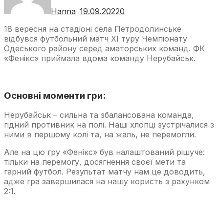
Hanna
19.09.2022
0
—
18 вересня на стадіоні села Петродолинське
відбувся футбольний матч XI туру Чемпіонату
Одеського району серед аматорських команд. ФК
«Фенікс» приймала вдома команду Нерубайськ.
Основні моменти гри:
Нерубайськ – сильна та збалансована команда,
гідний противник на полі. Наші хлопці зустрічалися з
ними в першому колі та, на жаль, не перемогли.
Але на цю гру «Фенікс» був налаштований рішуче:
тільки на перемогу, досягнення своєї мети та
гарний футбол. Результат матчу нам це доводить,
адже гра завершилася на нашу користь з рахунком
2:1.