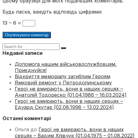
цьому браузері для моїх подальших коментарів.
Будь ласка, введіть відповідь цифрами:
13 − 6 =
Недавні записи
Допомога нашим військовослужбовцям.
Приєднуйся!
Відкриття меморіалу загиблим Героям
Ямковий ремонт у Петродолинському
Герої не вмирають, вони в наших серцях –
Анатолій Тодореско (01.04.1986 – 16.03.2024)
Герої не вмирають, вони в наших серцях –
Едуард Скутар (02.08.1998 – 13.02.2024)
Останні коментарі
Ольга
до
Герої не вмирають, вони в наших
серцях – Вадим Хлівчук (01.04.1975 – 01.08.2022)