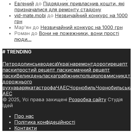
Евгений
до
Підрядник привласнив кошти, які
призначалися для ремонту стадіону
vid-mate.mobi
до
Незвичайний конкурс на 1000
грн
Мар'ян
до
Незвичайний конкурс на 1000 грн
Роман
до
Вони не пожежники, вони прості
люди…
# TRENDING
Петродолинське
одеса
Україна
ремонт
дороги
рецепт
паски
простий рецепт паски
смачний рецепт
паски
Великдень
паска
грабіжник
поліція
зловмисник
дт
дорожнього
руху
аварія
катастрофа
ЧАЕС
Чорнобиль
Чорнобильська
АЕС
© 2025, Усі права захищені
Розробка сайту
Студія
Ідей
Про нас
Політика конфідеційності
Контакти