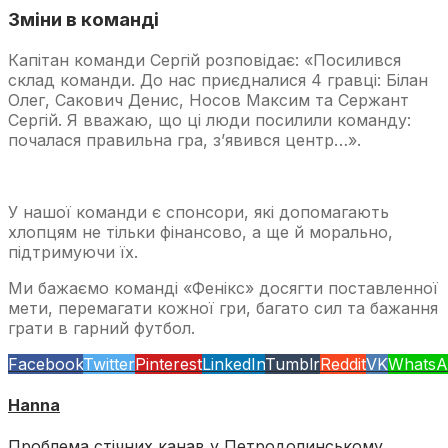
Зміни в команді
Капітан команди Сергій розповідає: «Посилився
склад команди. До нас приєдналися 4 гравці: Білан
Олег, Сакович Денис, Носов Максим та Сержант
Сергій. Я вважаю, що ці люди посилили команду:
почалася правильна гра, з’явився центр…».
У нашої команди є спонсори, які допомагають
хлопцям не тільки фінансово, а ще й морально,
підтримуючи їх.
Ми бажаємо команді «Фенікс» досягти поставленної
мети, перемагати кожної гри, багато сил та бажання
грати в гарний футбол.
Facebook
Twitter
Pinterest
LinkedIn
Tumblr
Reddit
VK
WhatsA
Hanna
Проблема стічних канав у Петродолинському