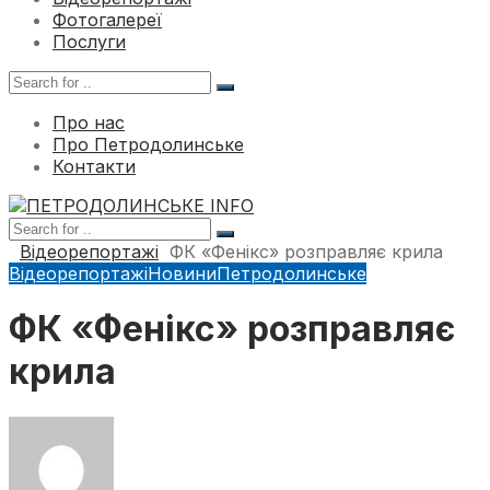
Фотогалереї
Послуги
Про нас
Про Петродолинське
Контакти
Відеорепортажі
ФК «Фенікс» розправляє крила
Відеорепортажі
Новини
Петродолинське
ФК «Фенікс» розправляє
крила