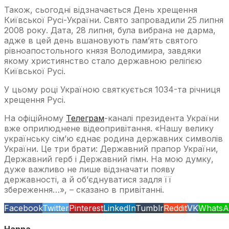
Також, сьогодні відзначається День хрещення
Київської Русі-України. Свято запровадили 25 липня
2008 року. Дата, 28 липня, була вибрана не дарма,
адже в цей день вшановують пам’ять святого
рівноапостольного князя Володимира, завдяки
якому християнство стало державною релігією
Київської Русі.
У цьому році Україною святкується 1034-та річниця
хрещення Русі.
На офіційному
Телеграм
-каналі президента України
вже оприлюднене відеопривітання. «Нашу велику
українську сім’ю єднає родина державних символів
України. Це три брати: Державний прапор України,
Державний герб і Державний гімн. На мою думку,
дуже важливо не лише відзначати появу
державності, а й об’єднуватися задля її
збереження…», – сказано в привітанні.
Facebook
Twitter
Pinterest
LinkedIn
Tumblr
Reddit
VK
WhatsA