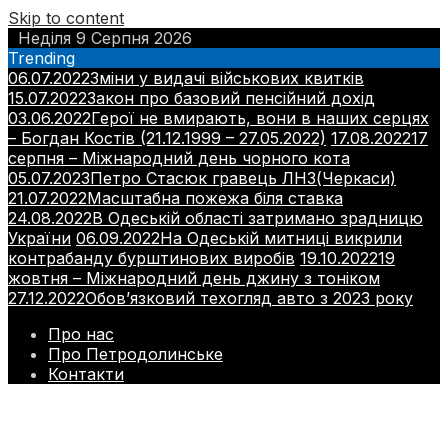
Skip to content
Неділя 9 Серпня 2026
Trending
06.07.2022
Зміни у видачі військових квитків
15.07.2022
Закон про базовий пенсійний дохід
03.06.2022
Герої не вмирають, вони в наших серцях
– Богдан Костів (21.12.1999 – 27.05.2022)
17.08.2022
17
серпня – Міжнародний день чорного кота
05.07.2023
Петро Стасюк гравець ЛНЗ(Черкаси)
21.07.2022
Масштабна пожежа біля ставка
24.08.2022
В Одеській області затримано зрадницю
України
06.09.2022
На Одеській митниці викрили
контрабанду бурштинових виробів
19.10.2022
19
жовтня – Міжнародний день джину з тоніком
27.12.2022
Обов’язковий техогляд авто з 2023 року
Про нас
Про Петродолинське
Контакти