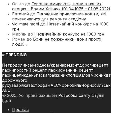
Ольга
до
Герої не вмирають, вони в наших
серцях – Вадим Хлівчук (01.04.1975 – 01.08.2022)
Евгений
до
Підрядник привласнив кошти, які
призначалися для ремонту стадіону
vid-mate.mobi
до
Незвичайний конкурс на 1000
грн
Мар'ян
до
Незвичайний конкурс на 1000 грн
Роман
до
Вони не пожежники, вони прості
люди…
# TRENDING
Петродолинське
одеса
Україна
ремонт
дороги
рецепт
паски
простий рецепт паски
смачний рецепт
паски
Великдень
паска
грабіжник
поліція
зловмисник
дт
дорожнього
руху
аварія
катастрофа
ЧАЕС
Чорнобиль
Чорнобильська
АЕС
© 2025, Усі права захищені
Розробка сайту
Студія
Ідей
Про нас