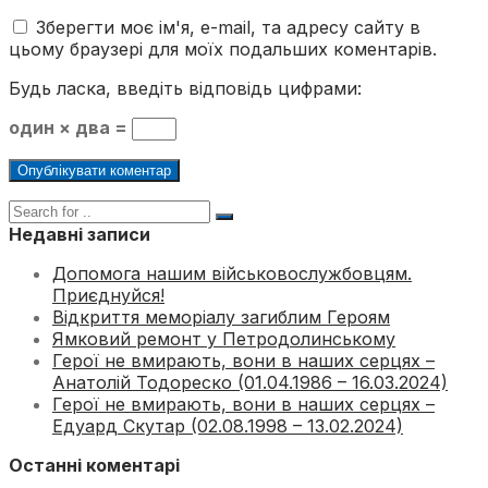
Зберегти моє ім'я, e-mail, та адресу сайту в
цьому браузері для моїх подальших коментарів.
Будь ласка, введіть відповідь цифрами:
один × два =
Недавні записи
Допомога нашим військовослужбовцям.
Приєднуйся!
Відкриття меморіалу загиблим Героям
Ямковий ремонт у Петродолинському
Герої не вмирають, вони в наших серцях –
Анатолій Тодореско (01.04.1986 – 16.03.2024)
Герої не вмирають, вони в наших серцях –
Едуард Скутар (02.08.1998 – 13.02.2024)
Останні коментарі