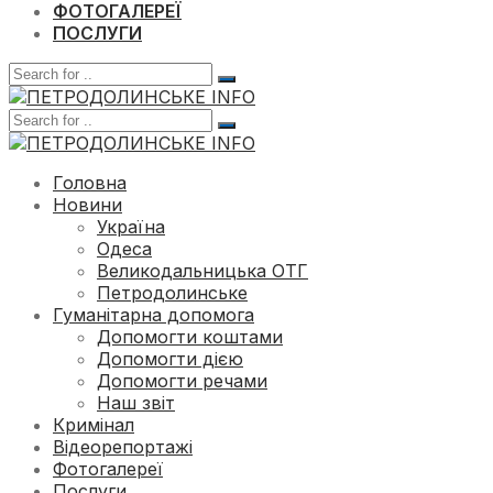
ФОТОГАЛЕРЕЇ
ПОСЛУГИ
Головна
Новини
Україна
Одеса
Великодальницька ОТГ
Петродолинське
Гуманітарна допомога
Допомогти коштами
Допомогти дією
Допомогти речами
Наш звіт
Кримінал
Відеорепортажі
Фотогалереї
Послуги