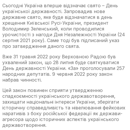
Сьогодні Україна вперше відзначає свято – День
української державності. Запровадив нове
державне свято, яке буде відзначатися в день
хрещення Київської Русі-України, президент
Володимир Зеленський, коли проводилися
урочистості з нагоди Дня Незалежності України (24
серпня 2021 року). Саме тоді був підписаний указ
про затвердження даного свята.
Вже 31 травня 2022 року Верховною Радою був
ухвалений закон, що 28 липня буде святкуватися
День державності України. «За» проголосували 257
народних депутатів. 9 червня 2022 року закон
набрав чинності.
Цей закон повинен сприяти утвердженню
спадкоємності українського державотворення,
захищати національні інтереси України, зберігати
історичну справедливість та нівелювання фейкових
наративів з боку російської федерації як держави-
агресора щодо історичних аспектів українського
державотворення.