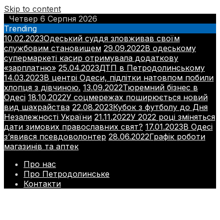
Skip to content
Четвер 6 Серпня 2026
Trending
10.02.2023
Одеський суддя зловживав своїм
службовим становищем
29.09.2022
В одеському
супермаркеті касир отримувала додаткову
«зарплатню»
25.04.2023
ДТП в Петродолинському
14.03.2023
В центрі Одеси, підлітки натовпом побили
хлопця з дівчиною.
13.09.2022
Тюремний бізнес в
Одесі
18.10.2022
У соцмережах поширюється новий
вид шахрайства
22.08.2023
Кубок з футболу до Дня
Незалежності України
21.11.2022
У 2022 році зміняться
дати зимових православних свят?
17.01.2023
В Одесі
з’явився псевдоволонтер
28.06.2022
Графік роботи
магазинів та аптек
Про нас
Про Петродолинське
Контакти