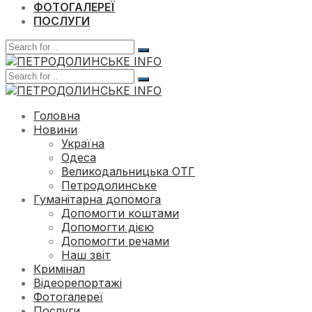
ФОТОГАЛЕРЕЇ
ПОСЛУГИ
Головна
Новини
Україна
Одеса
Великодальницька ОТГ
Петродолинське
Гуманітарна допомога
Допомогти коштами
Допомогти дією
Допомогти речами
Наш звіт
Кримінал
Відеорепортажі
Фотогалереї
Послуги