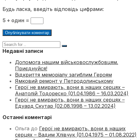
Будь ласка, введіть відповідь цифрами:
5 + один =
Недавні записи
Допомога нашим військовослужбовцям.
Приєднуйся!
Відкриття меморіалу загиблим Героям
Ямковий ремонт у Петродолинському
Герої не вмирають, вони в наших серцях –
Анатолій Тодореско (01.04.1986 – 16.03.2024)
Герої не вмирають, вони в наших серцях –
Едуард Скутар (02.08.1998 – 13.02.2024)
Останні коментарі
Ольга
до
Герої не вмирають, вони в наших
серцях – Вадим Хлівчук (01.04.1975 – 01.08.2022)