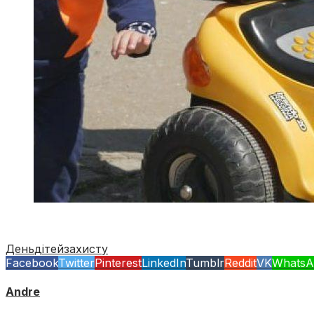
День
дітей
захисту
Facebook
Twitter
Pinterest
LinkedIn
Tumblr
Reddit
VK
WhatsA
Andre