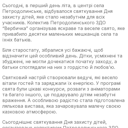
Сьогодні, в перший день літа, в центрі села
Петродолинське, відбувалося святкування Дня
захисту дітей, яке стало незабутнім для всіх
учасників. Колектив Петродолинського ЗДО
“Вербичка” організував яскраве та веселе свято, яке
привабило десятки маленьких мешканців села та
їхніх батьків.
Біля старостату, зібралися усі бажаючі, щоб
відзначити цей особливий день. Дітки, усміхнені та
збуджені, не могли дочекатися початку заходу, а
батьки споглядали на них з гордістю й любов’ю.
Святковий настрій створювали ведучі, які весело
вітали гостей та заряджали їх енергією. У програмі
свята були цікаві конкурси, розваги з аніматорами
та багато іншого, це подарувало дітям незабутні
враження. А особливою радістю стала підготовлена
лялькова вистава, яка зачаровувала малечу своєю
казковою атмосферою.
Сьогоднішнє святкування Дня захисту дітей,
організоване колективом Петродолинського ЗДО