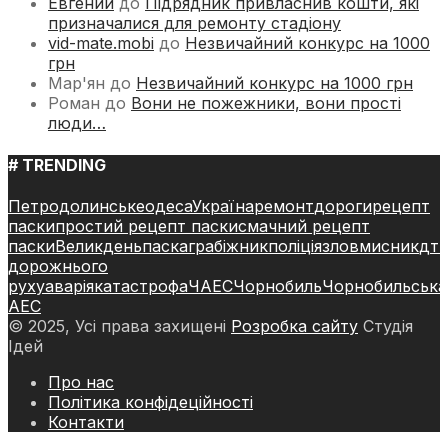
Евгений
до
Підрядник привласнив кошти, які
призначалися для ремонту стадіону
vid-mate.mobi
до
Незвичайний конкурс на 1000
грн
Мар'ян
до
Незвичайний конкурс на 1000 грн
Роман
до
Вони не пожежники, вони прості
люди…
# TRENDING
Петродолинське
одеса
Україна
ремонт
дороги
рецепт
паски
простий рецепт паски
смачний рецепт
паски
Великдень
паска
грабіжник
поліція
зловмисник
дт
дорожнього
руху
аварія
катастрофа
ЧАЕС
Чорнобиль
Чорнобильська
АЕС
© 2025, Усі права захищені
Розробка сайту
Студія
Ідей
Про нас
Політика конфідеційності
Контакти