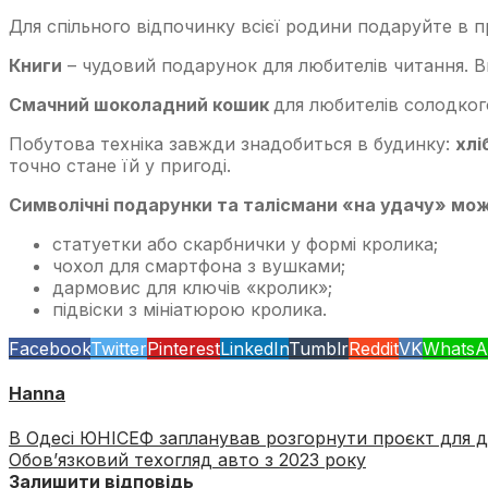
Для спільного відпочинку всієї родини подаруйте в 
Книги
– чудовий подарунок для любителів читання. В
Смачний шоколадний кошик
для любителів солодког
Побутова техніка завжди знадобиться в будинку:
хлі
точно стане їй у пригоді.
Символічні подарунки та талісмани «на удачу» мож
статуетки або скарбнички у формі кролика;
чохол для смартфона з вушками;
дармовис для ключів «кролик»;
підвіски з мініатюрою кролика.
Facebook
Twitter
Pinterest
LinkedIn
Tumblr
Reddit
VK
WhatsA
Hanna
В Одесі ЮНІСЕФ запланував розгорнути проєкт для д
Обов’язковий техогляд авто з 2023 року
Залишити відповідь