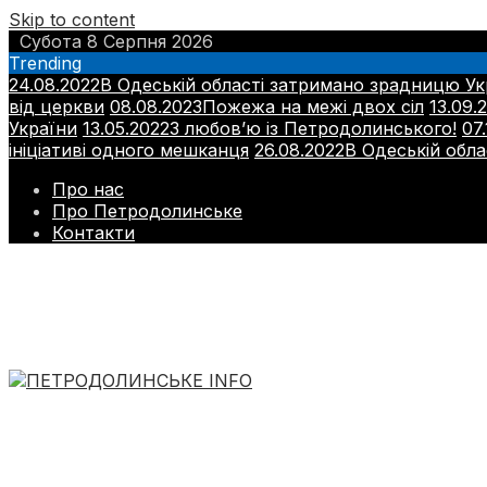
Skip to content
Субота 8 Серпня 2026
Trending
24.08.2022
В Одеській області затримано зрадницю Ук
від церкви
08.08.2023
Пожежа на межі двох сіл
13.09.
України
13.05.2022
З любов’ю із Петродолинського!
07.
ініціативі одного мешканця
26.08.2022
В Одеській обла
Про нас
Про Петродолинське
Контакти