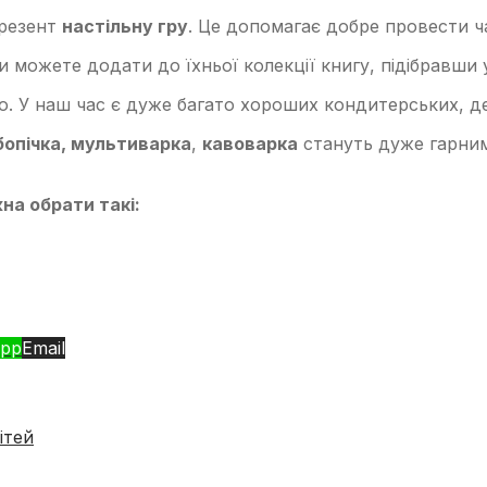
презент
настільну гру
. Це допомагає добре провести ча
и можете додати до їхньої колекції книгу, підібравш
о. У наш час є дуже багато хороших кондитерських, де
бопічка, мультиварка
,
кавоварка
стануть дуже гарним
на обрати такі:
pp
Email
ітей