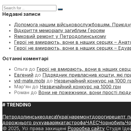
Недавні записи
Допомога нашим військовослужбовцям. Приєдн
Відкриття меморіалу загиблим Героям
Ямковий ремонт у Петродолинському
Герої не вмирають, вони в наших серцях – Анатол
Герої не вмирають, вони в наших серцях – Едуард
Останні коментарі
Ольга
до
Герої не вмирають, вони в наших серцях
Евгений
до
Підрядник привласнив кошти, які пр
vid-mate.mobi
до
Незвичайний конкурс на 1000 г
Мар'ян
до
Незвичайний конкурс на 1000 грн
Роман
до
Вони не пожежники, вони прості люд
# TRENDING
Петродолинське
одеса
Україна
ремонт
дороги
рецепт п
дорожнього руху
аварія
катастрофа
ЧАЕС
Чорнобиль
Чо
© 2025, Усі права захищені
Розробка сайту
Студія Іде