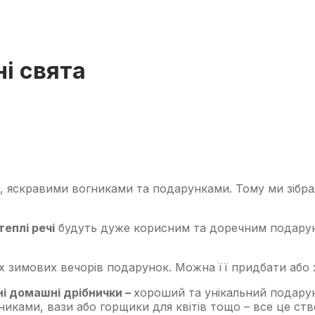
ні свята
ю, яскравими вогниками та подарунками. Тому ми зібр
теплі речі
будуть дуже корисним та доречним подарунк
х зимових вечорів подарунок. Можна її придбати або ж
ні домашні дрібнички –
хороший та унікальний подаруно
гниками, вази або горщики для квітів тощо – все це с