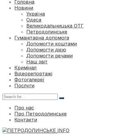
Головна
Новини
Україна
Одеса
Великодальницька ОТГ
Петродолинське
Гуманітарна допомога
Допомогти коштами
Допомогти дією
Допомогти речами
Наш звіт
Кримінал
Відеорепортажі
Фотогалереї
Послуги
Про нас
Про Петродолинське
Контакти