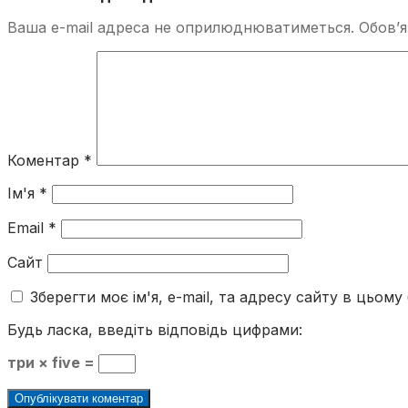
Ваша e-mail адреса не оприлюднюватиметься.
Обов’я
Коментар
*
Ім'я
*
Email
*
Сайт
Зберегти моє ім'я, e-mail, та адресу сайту в цьом
Будь ласка, введіть відповідь цифрами:
три × five =