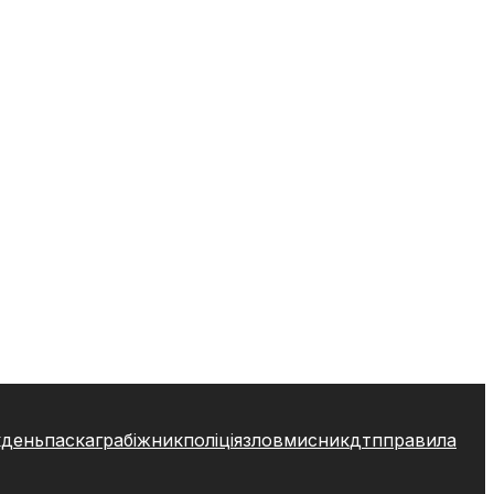
кдень
паска
грабіжник
поліція
зловмисник
дтп
правила