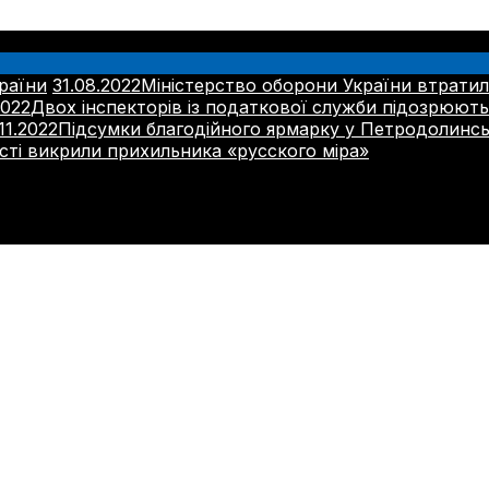
раїни
31.08.2022
Міністерство оборони України втратил
2022
Двох інспекторів із податкової служби підозрюють
11.2022
Підсумки благодійного ярмарку у Петродолинс
сті викрили прихильника «русского міра»