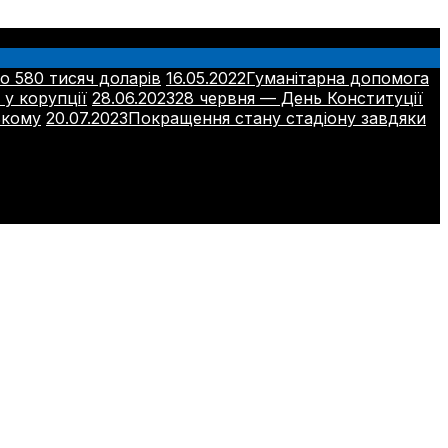
о 580 тисяч доларів
16.05.2022
Гуманітарна допомога
 у корупції
28.06.2023
28 червня — День Конституції
ькому
20.07.2023
Покращення стану стадіону завдяки