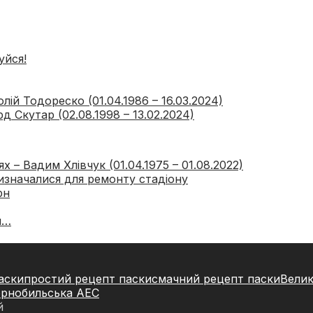
уйся!
ій Тодореско (01.04.1986 – 16.03.2024)
 Скутар (02.08.1998 – 13.02.2024)
 – Вадим Хлівчук (01.04.1975 – 01.08.2022)
изначалися для ремонту стадіону
рн
и…
аски
простий рецепт паски
смачний рецепт паски
Вели
рнобильська АЕС
й