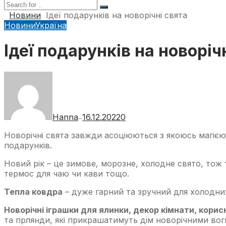
Новини
Ідеї подарунків на новорічні свята
Новини
Україна
Ідеї подарунків на новоріч
Hanna
16.12.2022
0
—
Новорічні свята завжди асоціюються з якоюсь магіє
подарунків.
Новий рік – це зимове, морозне, холодне свято, тож
термос для чаю чи кави тощо.
Тепла ковдра
– дуже гарний та зручний для холодни
Новорічні іграшки для ялинки, декор кімнати, корис
та гірлянди, які прикрашатимуть дім новорічними во