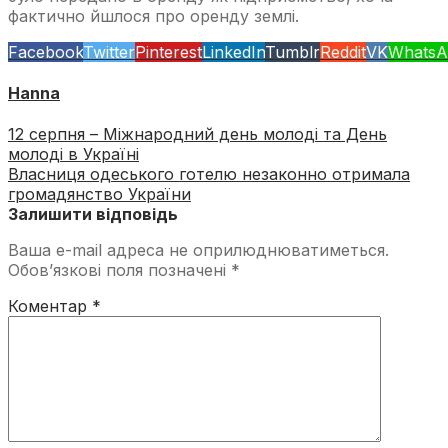
фактично йшлося про оренду землі.
Facebook
Twitter
Pinterest
LinkedIn
Tumblr
Reddit
VK
WhatsA
Hanna
12 серпня – Міжнародний день молоді та День
молоді в Україні
Власниця одеського готелю незаконно отримала
громадянство України
Залишити відповідь
Ваша e-mail адреса не оприлюднюватиметься.
Обов’язкові поля позначені
*
Коментар
*