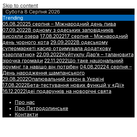
Skip to content
Субота 8 Серпня 2026
Trending
05.08.2022
5 серпня – Міжнародний день пива
07.09.2022
В одному з одеських заповідників
висохли озера
17.08.2022
17 серпня – Міжнародний
день чорного кота
29.09.2022
В одеському
супермаркеті касир отримувала додаткову
«зарплатню»
22.09.2022
Куйтуклу Дар’я – талановита
зірочка громади
22.11.2022
Що таке національний
роумінг та навіщо він потрібен
04.08.2022
4 серпня –
День народження шампанського
29.08.2022
Опалювальний сезон в Україні
17.08.2022
Бета-тестування нових функцій у «Дії»
16.12.2022
Ідеї подарунків на новорічні свята
Про нас
Про Петродолинське
Контакти