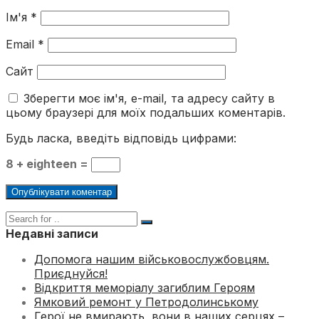
Ім'я
*
Email
*
Сайт
Зберегти моє ім'я, e-mail, та адресу сайту в
цьому браузері для моїх подальших коментарів.
Будь ласка, введіть відповідь цифрами:
8 + eighteen =
Недавні записи
Допомога нашим військовослужбовцям.
Приєднуйся!
Відкриття меморіалу загиблим Героям
Ямковий ремонт у Петродолинському
Герої не вмирають, вони в наших серцях –