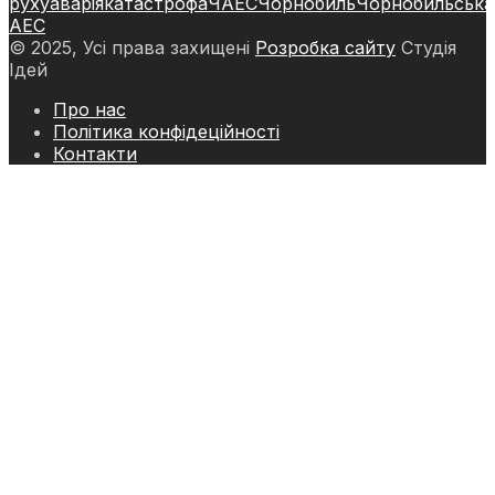
руху
аварія
катастрофа
ЧАЕС
Чорнобиль
Чорнобильська
АЕС
© 2025, Усі права захищені
Розробка сайту
Студія
Ідей
Про нас
Політика конфідеційності
Контакти