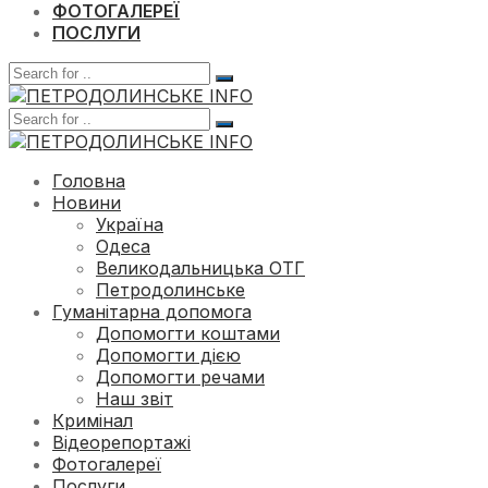
ФОТОГАЛЕРЕЇ
ПОСЛУГИ
Головна
Новини
Україна
Одеса
Великодальницька ОТГ
Петродолинське
Гуманітарна допомога
Допомогти коштами
Допомогти дією
Допомогти речами
Наш звіт
Кримінал
Відеорепортажі
Фотогалереї
Послуги