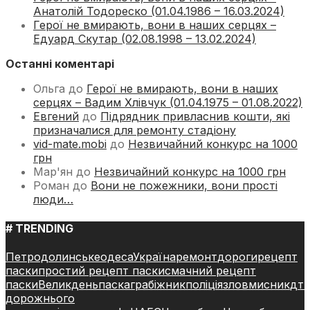
Анатолій Тодореско (01.04.1986 – 16.03.2024)
Герої не вмирають, вони в наших серцях –
Едуард Скутар (02.08.1998 – 13.02.2024)
Останні коментарі
Ольга
до
Герої не вмирають, вони в наших
серцях – Вадим Хлівчук (01.04.1975 – 01.08.2022)
Евгений
до
Підрядник привласнив кошти, які
призначалися для ремонту стадіону
vid-mate.mobi
до
Незвичайний конкурс на 1000
грн
Мар'ян
до
Незвичайний конкурс на 1000 грн
Роман
до
Вони не пожежники, вони прості
люди…
# TRENDING
Петродолинське
одеса
Україна
ремонт
дороги
рецепт
паски
простий рецепт паски
смачний рецепт
паски
Великдень
паска
грабіжник
поліція
зловмисник
дт
дорожнього