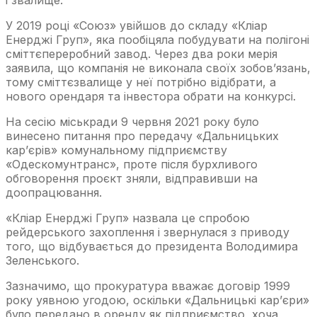
У 2019 році «Союз» увійшов до складу «Кліар
Енерджі Груп», яка пообіцяла побудувати на полігоні
сміттєпереробний завод. Через два роки мерія
заявила, що компанія не виконала своїх зобов’язань,
тому сміттєзвалище у неї потрібно відібрати, а
нового орендаря та інвестора обрати на конкурсі.
На сесію міськради 9 червня 2021 року було
винесено питання про передачу «Дальницьких
кар’єрів» комунальному підприємству
«Одескомунтранс», проте після бурхливого
обговорення проєкт зняли, відправивши на
доопрацювання.
«Кліар Енерджі Груп» назвала це спробою
рейдерського захоплення і звернулася з приводу
того, що відбувається до президента Володимира
Зеленського.
Зазначимо, що прокуратура вважає договір 1999
року уявною угодою, оскільки «Дальницькі кар’єри»
було передано в оренду як підприємство, хоча