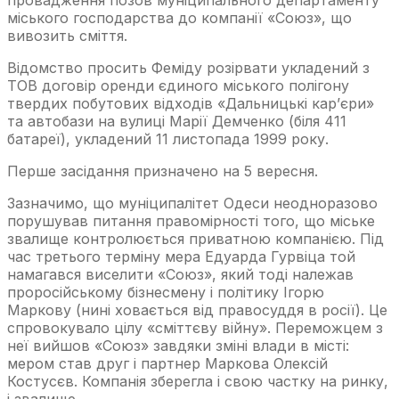
міського господарства до компанії «Союз», що
вивозить сміття.
Відомство просить Феміду розірвати укладений з
ТОВ договір оренди єдиного міського полігону
твердих побутових відходів «Дальницькі кар’єри»
та автобази на вулиці Марії Демченко (біля 411
батареї), укладений 11 листопада 1999 року.
Перше засідання призначено на 5 вересня.
Зазначимо, що муніципалітет Одеси неодноразово
порушував питання правомірності того, що міське
звалище контролюється приватною компанією. Під
час третього терміну мера Едуарда Гурвіца той
намагався виселити «Союз», який тоді належав
проросійському бізнесмену і політику Ігорю
Маркову (нині ховається від правосуддя в росії). Це
спровокувало цілу «сміттєву війну». Переможцем з
неї вийшов «Союз» завдяки зміні влади в місті:
мером став друг і партнер Маркова Олексій
Костусєв. Компанія зберегла і свою частку на ринку,
і звалище.