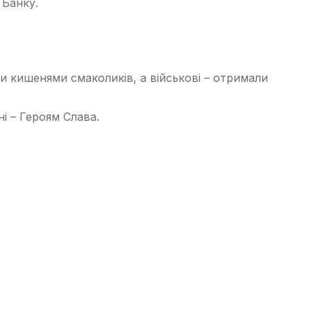
 Банку.
и кишенями смаколиків, а військові – отримали
і – Героям Слава.