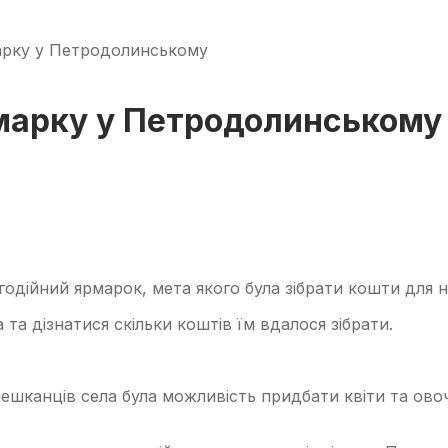
арку у Петродолинському
рмарку у Петродолинському
одійний ярмарок, мета якого була зібрати кошти для 
та дізнатися скільки коштів їм вдалося зібрати.
шканців села була можливість придбати квіти та овоч