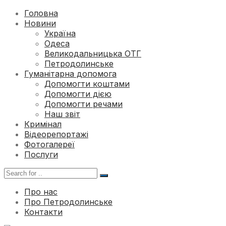
Головна
Новини
Україна
Одеса
Великодальницька ОТГ
Петродолинське
Гуманітарна допомога
Допомогти коштами
Допомогти дією
Допомогти речами
Наш звіт
Кримінал
Відеорепортажі
Фотогалереї
Послуги
Про нас
Про Петродолинське
Контакти