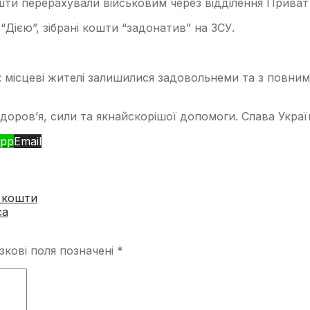
шти перерахували військовим через відділення Приват
Дією”, зібрані кошти “задонатив” на ЗСУ.
 місцеві жителі залишилися задовольнеми та з повним
оров’я, сили та якнайскорішої допомоги. Слава Україн
pp
Email
і кошти
са
зкові поля позначені
*