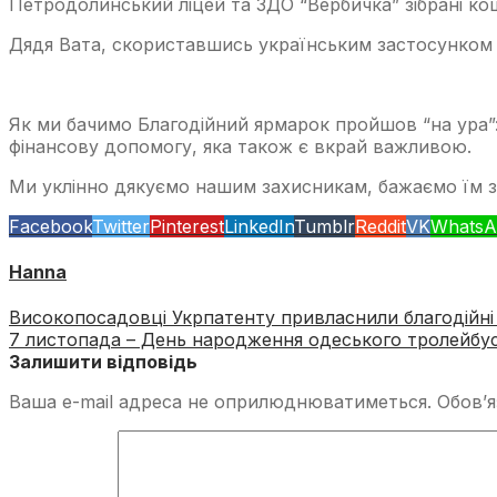
Петродолинський ліцей та ЗДО “Вербичка” зібрані ко
Дядя Вата, скориставшись українським застосунком “
Як ми бачимо Благодійний ярмарок пройшов “на ура”:
фінансову допомогу, яка також є вкрай важливою.
Ми уклінно дякуємо нашим захисникам, бажаємо їм зд
Facebook
Twitter
Pinterest
LinkedIn
Tumblr
Reddit
VK
WhatsA
Hanna
Високопосадовці Укрпатенту привласнили благодійн
7 листопада – День народження одеського тролейбу
Залишити відповідь
Ваша e-mail адреса не оприлюднюватиметься.
Обов’я