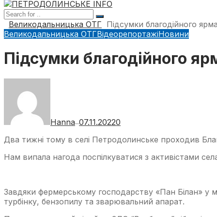
Великодальницька ОТГ
Підсумки благодійного ярм
Великодальницька ОТГ
Відеорепортажі
Новини
Підсумки благодійного я
Hanna
07.11.2022
0
—
Два тижні тому в селі Петродолинське проходив Благ
Нам випала нагода поспілкуватися з активістами села 
Завдяки фермерському господарству «Пан Білан» у ме
турбінку, бензопилу та зварювальний апарат.