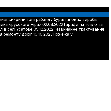
ниці викрили контрабанду бурштинових виробів
ника «русского міра»
02.08.2022
Тарифи на тепло та
л в селі Усатове
05.12.2022
Незвичайне трактування
ля ремонту доріг
19.10.2023
Пожежа у