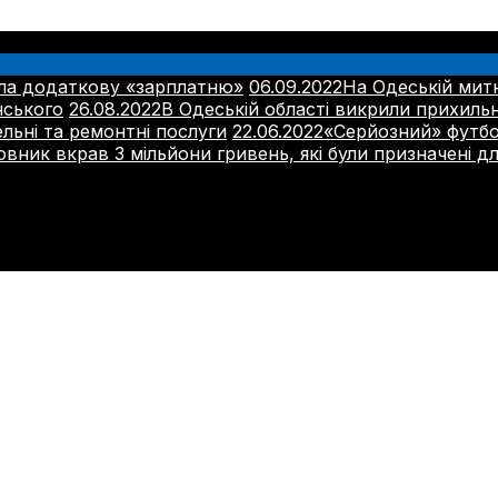
ла додаткову «зарплатню»
06.09.2022
На Одеській мит
нського
26.08.2022
В Одеській області викрили прихиль
ельні та ремонтні послуги
22.06.2022
«Серйозний» футбо
вник вкрав 3 мільйони гривень, які були призначені д