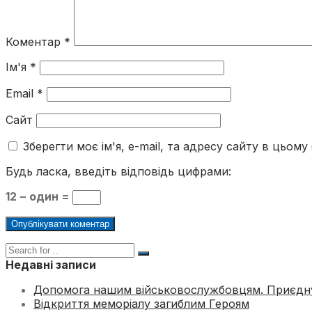
Коментар
*
Ім'я
*
Email
*
Сайт
Зберегти моє ім'я, e-mail, та адресу сайту в цьом
Будь ласка, введіть відповідь цифрами:
12 − один =
Недавні записи
Допомога нашим військовослужбовцям. Приєдн
Відкриття меморіалу загиблим Героям