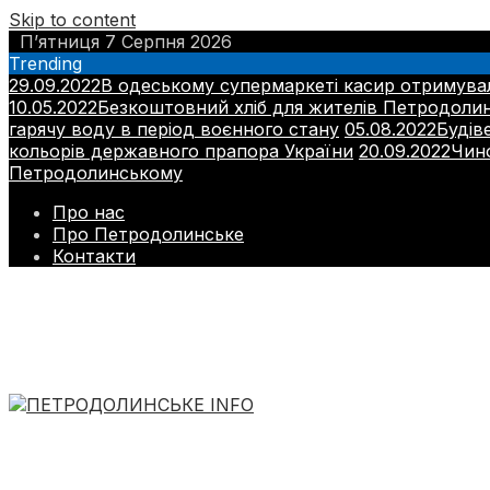
Skip to content
П’ятниця 7 Серпня 2026
Trending
29.09.2022
В одеському супермаркеті касир отримува
10.05.2022
Безкоштовний хліб для жителів Петродоли
гарячу воду в період воєнного стану
05.08.2022
Будів
кольорів державного прапора України
20.09.2022
Чино
Петродолинському
Про нас
Про Петродолинське
Контакти