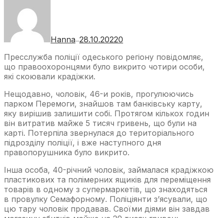
Hanna
28.10.2022
0
—
Пресслужба поліції одеського регіону повідомляє,
що правоохоронцями було викрито чотири особи,
які скоювали крадіжки.
Нещодавно, чоловік, 46-и років, прогулюючись
парком Перемоги, знайшов там банківську карту,
яку вирішив залишити собі. Протягом кількох годин
він витратив майже 5 тисяч гривень, що були на
карті. Потерпіла звернулася до територіального
підрозділу поліції, і вже наступного дня
правопорушника було викрито.
Інша особа, 40-річний чоловік, займалася крадіжкою
пластикових та полімерних ящиків для переміщення
товарів в одному з супермаркетів, що знаходяться
в провулку Семафорному. Поліціянти з’ясували, що
цю тару чоловік продавав. Своїми діями він завдав