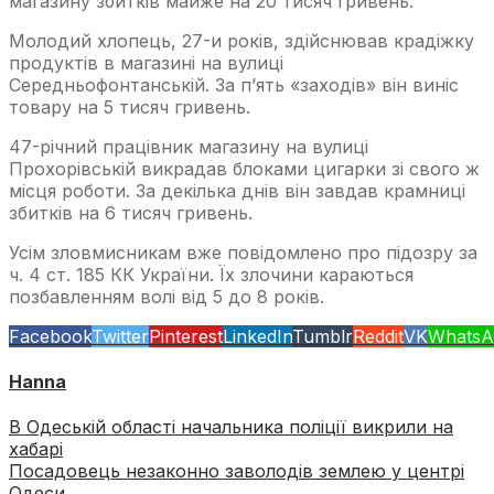
магазину збитків майже на 20 тисяч гривень.
Молодий хлопець, 27-и років, здійснював крадіжку
продуктів в магазині на вулиці
Середньофонтанській. За п’ять «заходів» він виніс
товару на 5 тисяч гривень.
47-річний працівник магазину на вулиці
Прохорівській викрадав блоками цигарки зі свого ж
місця роботи. За декілька днів він завдав крамниці
збитків на 6 тисяч гривень.
Усім зловмисникам вже повідомлено про підозру за
ч. 4 ст. 185 КК України. Їх злочини караються
позбавленням волі від 5 до 8 років.
Facebook
Twitter
Pinterest
LinkedIn
Tumblr
Reddit
VK
WhatsA
Hanna
В Одеській області начальника поліції викрили на
хабарі
Посадовець незаконно заволодів землею у центрі
Одеси