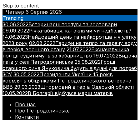
Skip to content
Четвер 6 Серпня 2026
Trending
30.06.2022
Ветеринарні послуги та зоотовари
09.09.2022
Річка-вбивця: катаклізми чи недбалість?
14.06.2023
Найдовший день та найкоротша ніч улітку
2023 року
02.08.2022
Тарифи на тепло та гарячу воду
в період воєнного стану
21.07.2022
Ексначальника
поліції судитимуть за хабарництво
19.07.2022
Видача
паїв у селі Петродолинське
25.08.2022
Гроші
старшого сина Януковича будуть віддані для потреб
ЗСУ
30.05.2022
Президенти України 15 років
кормлять обіцянками Петродолинського ветерана
ВВВ
29.03.2023
Штормовий вітер в Одеській області
10.05.2022
В Болгарії відбувся марш матерів
Про нас
Про Петродолинське
Контакти