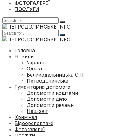
ФОТОГАЛЕРЕЇ
ПОСЛУГИ
Головна
Новини
Україна
Одеса
Великодальницька ОТГ
Петродолинське
Гуманітарна допомога
Допомогти коштами
Допомогти дією
Допомогти речами
Наш звіт
Кримінал
Відеорепортажі
Фотогалереї
Послуги