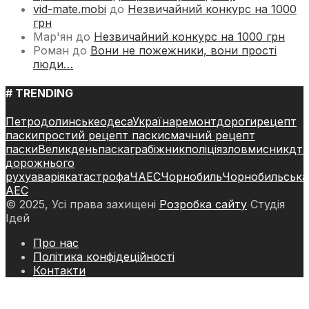
vid-mate.mobi
до
Незвичайний конкурс на 1000
грн
Мар'ян
до
Незвичайний конкурс на 1000 грн
Роман
до
Вони не пожежники, вони прості
люди…
# TRENDING
Петродолинське
одеса
Україна
ремонт
дороги
рецепт
паски
простий рецепт паски
смачний рецепт
паски
Великдень
паска
грабіжник
поліція
зловмисник
дт
дорожнього
руху
аварія
катастрофа
ЧАЕС
Чорнобиль
Чорнобильська
АЕС
© 2025, Усі права захищені
Розробка сайту
Студія
Ідей
Про нас
Політика конфідеційності
Контакти