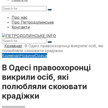
Про нас
Про Петродолинське
Контакти
Кримінал
В Одесі правоохоронці викрили осіб, які
полюбляли скоювати крадіжки
Кримінал
Новини
Одеса
В Одесі правоохоронці
викрили осіб, які
полюбляли скоювати
крадіжки