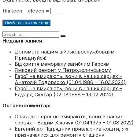
thirteen − eleven =
Недавні записи
Допомога нашим військовослужбовцям.
Приєднуйся!
Відкриття меморіалу загиблим Героям
Ямковий ремонт у Петродолинському
Герої не вмирають, вони в наших серцях –
Анатолій Тодореско (01.04.1986 – 16.03.2024)
Герої не вмирають, вони в наших серцях –
Едуард Скутар (02.08.1998 – 13.02.2024)
Останні коментарі
Ольга
до
Герої не вмирають, вони в наших
серцях – Вадим Хлівчук (01.04.1975 – 01.08.2022)
Евгений
до
Підрядник привласнив кошти, які
призначалися для ремонту стадіону