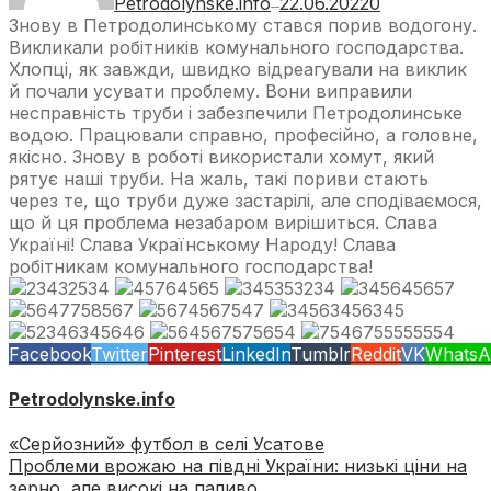
Petrodolynske.info
22.06.2022
0
—
Знову в Петродолинському стався порив водогону.
Викликали робітників комунального господарства.
Хлопці, як завжди, швидко відреагували на виклик
й почали усувати проблему. Вони виправили
несправність труби і забезпечили Петродолинське
водою. Працювали справно, професійно, а головне,
якісно. Знову в роботі використали хомут, який
рятує наші труби. На жаль, такі пориви стають
через те, що труби дуже застарілі, але сподіваємося,
що й ця проблема незабаром вирішиться. Слава
Україні! Слава Українському Народу! Слава
робітникам комунального господарства!
Facebook
Twitter
Pinterest
LinkedIn
Tumblr
Reddit
VK
WhatsA
Petrodolynske.info
«Серйозний» футбол в селі Усатове
Проблеми врожаю на півдні України: низькі ціни на
зерно, але високі на паливо