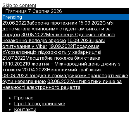
Skip to content
П’ятниця 7 Серпня 2026
Trending
29.06.2022
Заборона піротехніки
15.09.2022
Сім’я
допомагала «липовим» студентам виїхати за
кордон
30.08.2022
Мешканець Одеської області
незаконно володів зброєю
16.08.2023
Цікаві
опитування у Viber
19.09.2022
Посадовця
«Укрзалізниці» підозрюють у хабарництві
21.07.2022
Масштабна пожежа біля ставка
19.10.2022
19 жовтня – Міжнародний день джину з
тоніком
20.04.2023
Невловимий грабіжник
08.09.2022
Поїздка в громадському транспорті може
бути небезпечною
03.08.2022
Антибіотики лише за
наявності електронного рецепта
Про нас
Про Петродолинське
Контакти