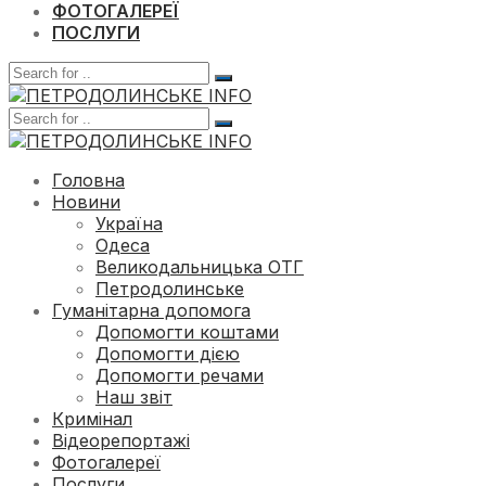
ФОТОГАЛЕРЕЇ
ПОСЛУГИ
Головна
Новини
Україна
Одеса
Великодальницька ОТГ
Петродолинське
Гуманітарна допомога
Допомогти коштами
Допомогти дією
Допомогти речами
Наш звіт
Кримінал
Відеорепортажі
Фотогалереї
Послуги