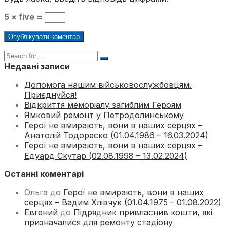
5 × five =
Недавні записи
Допомога нашим військовослужбовцям.
Приєднуйся!
Відкриття меморіалу загиблим Героям
Ямковий ремонт у Петродолинському
Герої не вмирають, вони в наших серцях –
Анатолій Тодореско (01.04.1986 – 16.03.2024)
Герої не вмирають, вони в наших серцях –
Едуард Скутар (02.08.1998 – 13.02.2024)
Останні коментарі
Ольга
до
Герої не вмирають, вони в наших
серцях – Вадим Хлівчук (01.04.1975 – 01.08.2022)
Евгений
до
Підрядник привласнив кошти, які
призначалися для ремонту стадіону