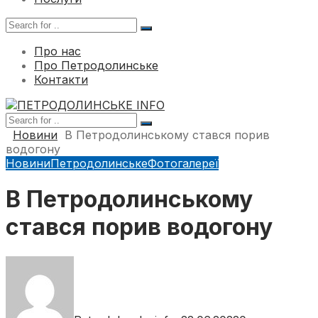
Про нас
Про Петродолинське
Контакти
Новини
В Петродолинському стався порив
водогону
Новини
Петродолинське
Фотогалереї
В Петродолинському
стався порив водогону