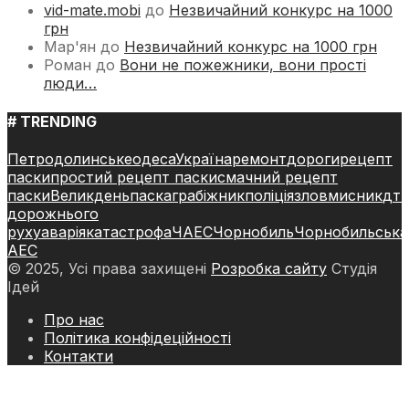
vid-mate.mobi
до
Незвичайний конкурс на 1000
грн
Мар'ян
до
Незвичайний конкурс на 1000 грн
Роман
до
Вони не пожежники, вони прості
люди…
# TRENDING
Петродолинське
одеса
Україна
ремонт
дороги
рецепт
паски
простий рецепт паски
смачний рецепт
паски
Великдень
паска
грабіжник
поліція
зловмисник
дт
дорожнього
руху
аварія
катастрофа
ЧАЕС
Чорнобиль
Чорнобильська
АЕС
© 2025, Усі права захищені
Розробка сайту
Студія
Ідей
Про нас
Політика конфідеційності
Контакти