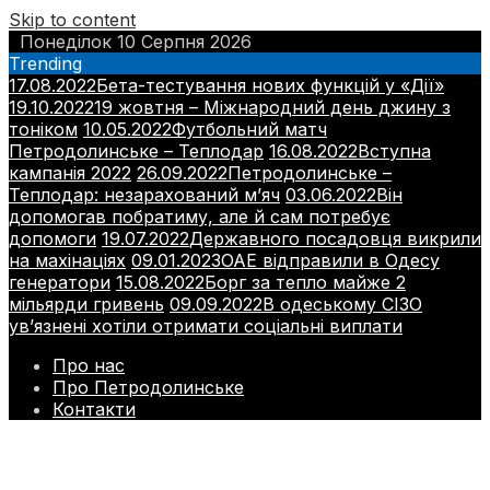
Skip to content
Понеділок 10 Серпня 2026
Trending
17.08.2022
Бета-тестування нових функцій у «Дії»
19.10.2022
19 жовтня – Міжнародний день джину з
тоніком
10.05.2022
Футбольний матч
Петродолинське – Теплодар
16.08.2022
Вступна
кампанія 2022
26.09.2022
Петродолинське –
Теплодар: незарахований м’яч
03.06.2022
Він
допомогав побратиму, але й сам потребує
допомоги
19.07.2022
Державного посадовця викрили
на махінаціях
09.01.2023
ОАЕ відправили в Одесу
генератори
15.08.2022
Борг за тепло майже 2
мільярди гривень
09.09.2022
В одеському СІЗО
ув’язнені хотіли отримати соціальні виплати
Про нас
Про Петродолинське
Контакти