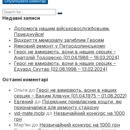
Недавні записи
Допомога нашим військовослужбовцям.
Приєднуйся!
Відкриття меморіалу загиблим Героям
Ямковий ремонт у Петродолинському
Герої не вмирають, вони в наших серцях –
Анатолій Тодореско (01.04.1986 – 16.03.2024)
Герої не вмирають, вони в наших серцях –
Едуард Скутар (02.08.1998 – 13.02.2024)
Останні коментарі
Ольга
до
Герої не вмирають, вони в наших
серцях – Вадим Хлівчук (01.04.1975 – 01.08.2022)
Евгений
до
Підрядник привласнив кошти, які
призначалися для ремонту стадіону
vid-mate.mobi
до
Незвичайний конкурс на 1000
грн
Мар'ян
до
Незвичайний конкурс на 1000 грн