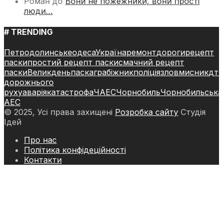
Роман
до
Вони не пожежники, вони прості
люди…
# TRENDING
Петродолинське
одеса
Україна
ремонт
дороги
рецепт
паски
простий рецепт паски
смачний рецепт
паски
Великдень
паска
грабіжник
поліція
зловмисник
дт
дорожнього
руху
аварія
катастрофа
ЧАЕС
Чорнобиль
Чорнобильська
АЕС
© 2025, Усі права захищені
Розробка сайту
Студія
Ідей
Про нас
Політика конфідеційності
Контакти