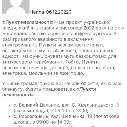
Hanna
06.12.2022
0
—
«Пункт незламності»
– це проєкт української
влади, який ініціювали у листопаді 2022 року на фоні
масованих обстрілів критичної інфраструктури. У
разі тривалого аварійного відключення
електроенергії, Пункти незламності стануть
острівцем безпеки, стабільності, тепла та нашої
єдності, які функціонуватимуть безкоштовно для
тимчасового перебування. Тобто, Пункти
незламності – місця, де передбачені тепло, вода,
електрика, мобільний зв’язок тощо.
У нашій громаді також визначили об’єкти, які в разі
блекауту, будуть працювати як
«Пункти
незламності»
:
с. Великий Дальник, вул. Б. Хмельницького, 3
(сільська рада), з 09:00 по 17:00;
с. Розселенець, вул. Шевченка, 19 (початкова
школа), з 09:00 по 14:00;