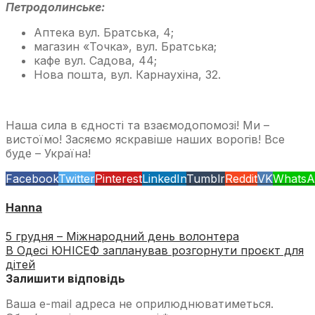
Петродолинське:
Аптека вул. Братська, 4;
магазин «Точка», вул. Братська;
кафе вул. Садова, 44;
Нова пошта, вул. Карнаухіна, 32.
Наша сила в єдності та взаємодопомозі! Ми –
вистоїмо! Засяємо яскравіше наших ворогів! Все
буде – Україна!
Facebook
Twitter
Pinterest
LinkedIn
Tumblr
Reddit
VK
WhatsA
Hanna
5 грудня – Міжнародний день волонтера
В Одесі ЮНІСЕФ запланував розгорнути проєкт для
дітей
Залишити відповідь
Ваша e-mail адреса не оприлюднюватиметься.