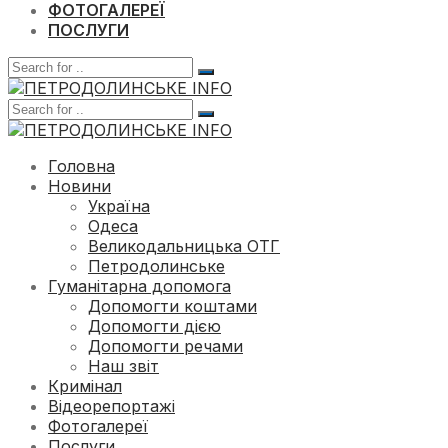
ФОТОГАЛЕРЕЇ
ПОСЛУГИ
Головна
Новини
Україна
Одеса
Великодальницька ОТГ
Петродолинське
Гуманітарна допомога
Допомогти коштами
Допомогти дією
Допомогти речами
Наш звіт
Кримінал
Відеорепортажі
Фотогалереї
Послуги