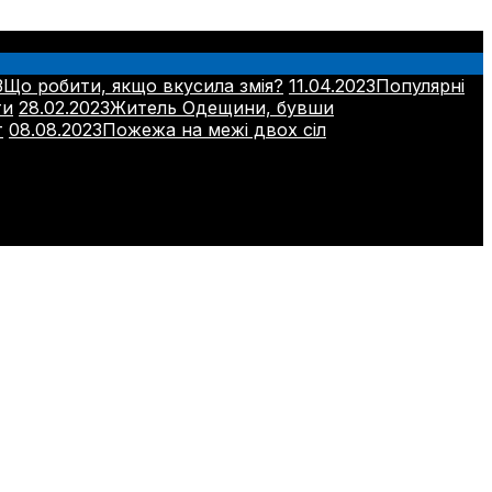
3
Що робити, якщо вкусила змія?
11.04.2023
Популярні
ти
28.02.2023
Житель Одещини, бувши
т
08.08.2023
Пожежа на межі двох сіл