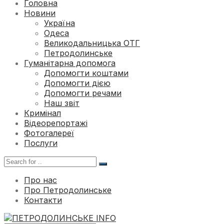
Головна
Новини
Україна
Одеса
Великодальницька ОТГ
Петродолинське
Гуманітарна допомога
Допомогти коштами
Допомогти дією
Допомогти речами
Наш звіт
Кримінал
Відеорепортажі
Фотогалереї
Послуги
Про нас
Про Петродолинське
Контакти