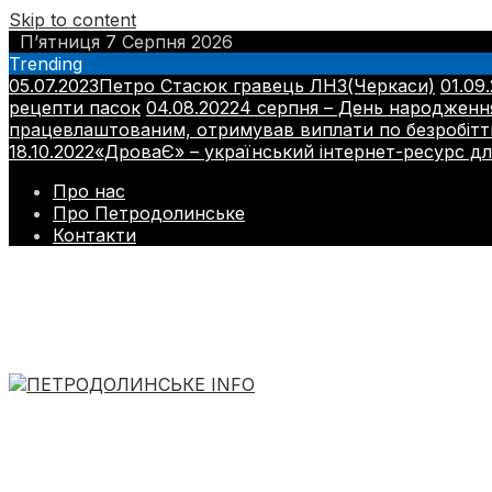
Skip to content
П’ятниця 7 Серпня 2026
Trending
05.07.2023
Петро Стасюк гравець ЛНЗ(Черкаси)
01.09
рецепти пасок
04.08.2022
4 серпня – День народжен
працевлаштованим, отримував виплати по безробіт
18.10.2022
«ДроваЄ» – український інтернет-ресурс для
Про нас
Про Петродолинське
Контакти