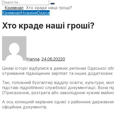
Кримінал
Хто краде наші гроші?
Кримінал
Новини
Одеса
Хто краде наші гроші?
Hanna
24.06.2022
0
—
Цікаві історії відбулися в деяких регіонах Одеської 
отримання підвищених зарплат та інших додаткових 
Так, головний бухгалтер відділу освіти, культури, м
підставі підробленої службової документації. Вона п
(Присвоєння, розтрата або заволодіння чужим майн
А ось колишній керівник однієї з районних державни
офіційних документів.