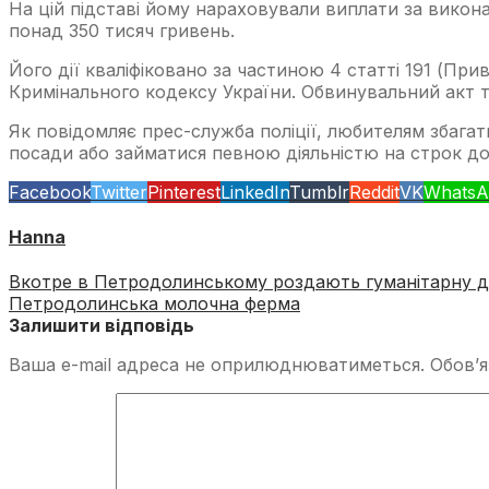
На цій підставі йому нараховували виплати за викон
понад 350 тисяч гривень.
Його дії кваліфіковано за частиною 4 статті 191 (
Кримінального кодексу України. Обвинувальний акт т
Як повідомляє прес-служба поліції, любителям збагат
посади або займатися певною діяльністю на строк до
Facebook
Twitter
Pinterest
LinkedIn
Tumblr
Reddit
VK
WhatsA
Hanna
Вкотре в Петродолинському роздають гуманітарну 
Петродолинська молочна ферма
Залишити відповідь
Ваша e-mail адреса не оприлюднюватиметься.
Обов’я