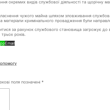
ання окремих видів службової діяльності та щорічну м
Привласнення чужого майна шляхом зловживання службо
а матеріали кримінального провадження були направле
итися за рахунок службового становища загрожує до в
 трьох років.
pp
Email
допомогу
зкові поля позначені
*