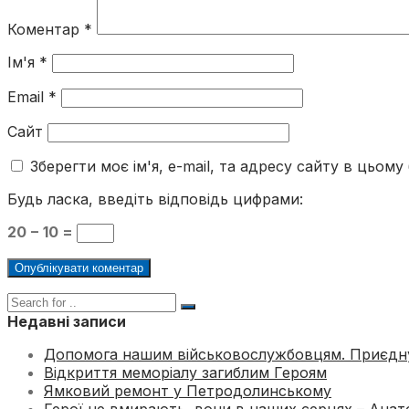
Коментар
*
Ім'я
*
Email
*
Сайт
Зберегти моє ім'я, e-mail, та адресу сайту в цьом
Будь ласка, введіть відповідь цифрами:
20 − 10 =
Недавні записи
Допомога нашим військовослужбовцям. Приєдн
Відкриття меморіалу загиблим Героям
Ямковий ремонт у Петродолинському