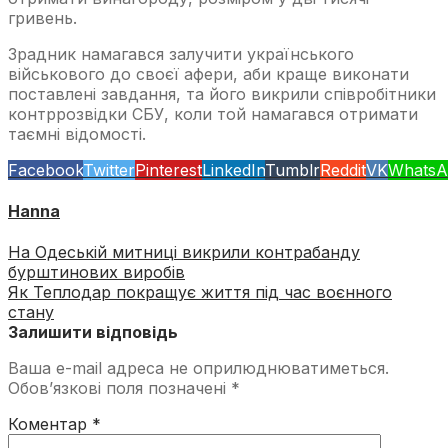
гривень.
Зрадник намагався залучити українського
військового до своєї афери, аби краще виконати
поставлені завдання, та його викрили співробітники
контррозвідки СБУ, коли той намагався отримати
таємні відомості.
Facebook
Twitter
Pinterest
LinkedIn
Tumblr
Reddit
VK
WhatsA
Hanna
На Одеській митниці викрили контрабанду
бурштинових виробів
Як Теплодар покращує життя під час воєнного
стану
Залишити відповідь
Ваша e-mail адреса не оприлюднюватиметься.
Обов’язкові поля позначені
*
Коментар
*