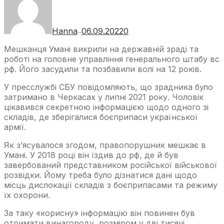
Hanna
06.09.2022
0
—
Мешканця Умані викрили на державній зраді та
роботі на головне управління генерального штабу вс
рф. Його засудили та позбавили волі на 12 років.
У пресслужбі СБУ повідомляють, що зрадника було
затримано в Черкасах у липні 2021 року. Чоловік
цікавився секретною інформацією щодо одного зі
складів, де зберігалися боєприпаси української
армії.
Як з’ясувалося згодом, правопорушник мешкає в
Умані. У 2018 році він їздив до рф, де й був
завербований представником російської військової
розвідки. Йому треба було дізнатися дані щодо
місць дислокації складів з боєприпасами та режиму
їх охорони.
За таку «корисну» інформацію він повинен був
отримати винагороду, розміром у дві тисячі