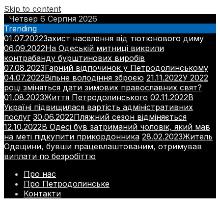
Skip to content
Четвер 6 Серпня 2026
Trending
01.07.2022
Захист населення від тютюнового диму
06.09.2022
На Одеській митниці викрили
контрабанду бурштинових виробів
07.08.2023
Гарний відпочинок у Петродолинському
04.07.2022
Вільне володіння зброєю
21.11.2022
У 2022
році зміняться дати зимових православних свят?
01.08.2023
Життя Петродолинського
02.11.2022
В
Україні підвищилася вартість адміністративних
послуг
30.06.2022
Пляжний сезон відміняється
12.10.2022
В Одесі був затриманий чоловік, який мав
на меті підкупити прикордонника
28.02.2023
Житель
Одещини, бувши працевлаштованим, отримував
виплати по безробіттю
Про нас
Про Петродолинське
Контакти