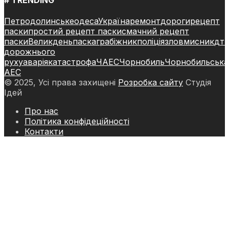
Петродолинське
одеса
Україна
ремонт
дороги
рецепт
паски
простий рецепт паски
смачний рецепт
паски
Великдень
паска
грабіжник
поліція
зловмисник
дт
дорожнього
руху
аварія
катастрофа
ЧАЕС
Чорнобиль
Чорнобильська
АЕС
© 2025, Усі права захищені
Розробка сайту
Студія
Ідей
Про нас
Політика конфідеційності
Контакти