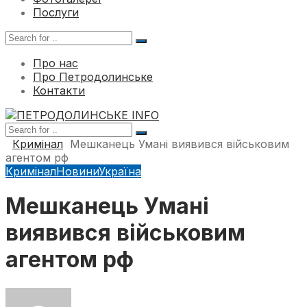
Послуги
Про нас
Про Петродолинське
Контакти
Кримінал
Мешканець Умані виявився військовим
агентом рф
Кримінал
Новини
Україна
Мешканець Умані
виявився військовим
агентом рф