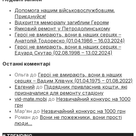
Допомога нашим військовослужбовцям.
Приєднуйся!
Відкриття меморіалу загиблим Героям
Ямковий ремонт у Петродолинському
Герої не вмирають, вони в наших серцях –
Анатолій Тодореско (01.04.1986 – 16.03.2024)
Герої не вмирають, вони в наших серцях –
Едуард Скутар (02.08.1998 – 13.02.2024)
Останні коментарі
Ольга
до
Герої не вмирають, вони в наших
серцях – Вадим Хлівчук (01.04.1975 – 01.08.2022)
Евгений
до
Підрядник привласнив кошти, які
призначалися для ремонту стадіону
vid-mate.mobi
до
Незвичайний конкурс на 1000
грн
Мар'ян
до
Незвичайний конкурс на 1000 грн
Роман
до
Вони не пожежники, вони прості
люди…
# TRENDING