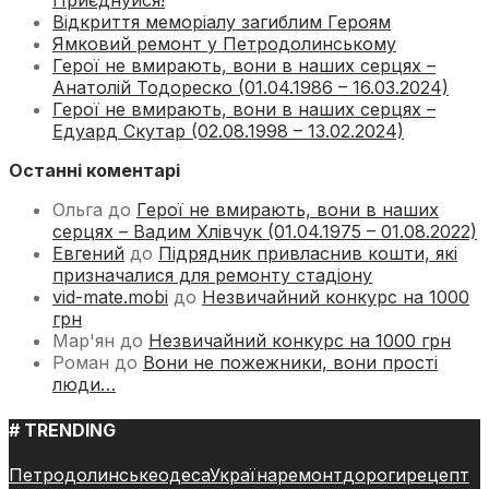
Приєднуйся!
Відкриття меморіалу загиблим Героям
Ямковий ремонт у Петродолинському
Герої не вмирають, вони в наших серцях –
Анатолій Тодореско (01.04.1986 – 16.03.2024)
Герої не вмирають, вони в наших серцях –
Едуард Скутар (02.08.1998 – 13.02.2024)
Останні коментарі
Ольга
до
Герої не вмирають, вони в наших
серцях – Вадим Хлівчук (01.04.1975 – 01.08.2022)
Евгений
до
Підрядник привласнив кошти, які
призначалися для ремонту стадіону
vid-mate.mobi
до
Незвичайний конкурс на 1000
грн
Мар'ян
до
Незвичайний конкурс на 1000 грн
Роман
до
Вони не пожежники, вони прості
люди…
# TRENDING
Петродолинське
одеса
Україна
ремонт
дороги
рецепт