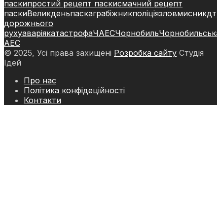
паски
простий рецепт паски
смачний рецепт
паски
Великдень
паска
грабіжник
поліція
зловмисник
дт
дорожнього
руху
аварія
катастрофа
ЧАЕС
Чорнобиль
Чорнобильська
АЕС
© 2025, Усі права захищені
Розробка сайту
Студія
Ідей
Про нас
Політика конфідеційності
Контакти