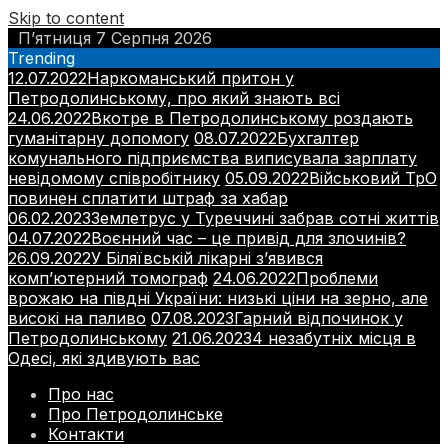
Skip to content
П’ятниця 7 Серпня 2026
Trending
12.07.2022
Наркоманський притон у
Петродолинському, про який знають всі
24.06.2022
Вкотре в Петродолинському роздають
гуманітарну допомогу
08.07.2022
Бухгалтер
комунального підприємства виписувала зарплату
невідомому співробітнику
05.09.2022
Військовий ТрО
повинен сплатити штраф за хабар
06.02.2023
Землетрус у Туреччині забрав сотні життів
04.07.2022
Воєнний час – це привід для злочинів?
26.09.2022
У Біляївській лікарні з’явився
комп’ютерний томограф
24.06.2022
Проблеми
врожаю на півдні України: низькі ціни на зерно, але
високі на паливо
07.08.2023
Гарний відпочинок у
Петродолинському
21.06.2023
4 незабутніх місця в
Одесі, які здивують вас
Про нас
Про Петродолинське
Контакти