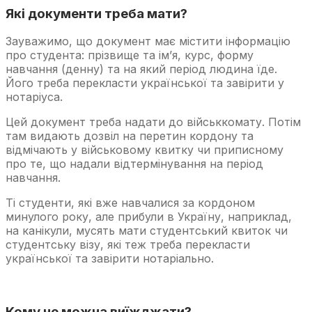
Які документи треба мати?
Зауважимо, що документ має містити інформацію
про студента: прізвище та ім’я, курс, форму
навчання (денну) та на який період людина їде.
Його треба перекласти української та завірити у
нотаріуса.
Цей документ треба надати до військкомату. Потім
там видають дозвіл на перетин кордону та
відмічають у військовому квитку чи приписному
про те, що надали відтермінування на період
навчання.
Ті студенти, які вже навчалися за кордоном
минулого року, але прибули в Україну, наприклад,
на канікули, мусять мати студентський квиток чи
студентську візу, які теж треба перекласти
української та завірити нотаріально.
Кому не можна виїжджати?