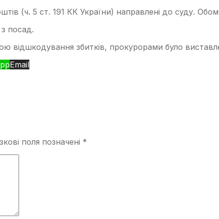
в (ч. 5 ст. 191 КК України) направлені до суду. Обом 
з посад.
ою відшкодування збитків, прокурорами було виставле
pp
Email
зкові поля позначені
*