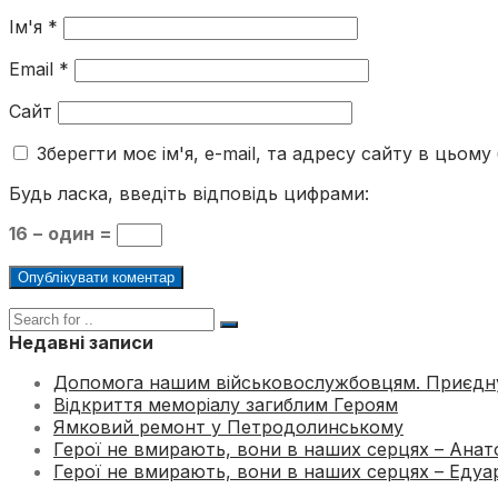
Ім'я
*
Email
*
Сайт
Зберегти моє ім'я, e-mail, та адресу сайту в цьом
Будь ласка, введіть відповідь цифрами:
16 − один =
Недавні записи
Допомога нашим військовослужбовцям. Приєдн
Відкриття меморіалу загиблим Героям
Ямковий ремонт у Петродолинському
Герої не вмирають, вони в наших серцях – Анатол
Герої не вмирають, вони в наших серцях – Едуард