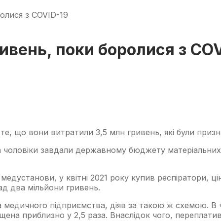
олися з COVID-19
ивень, поки боролися з CO
 те, що вони витратили 3,5 млн гривень, які були призн
чоловіки завдали державному бюджету матеріальних зб
медустанови, у квітні 2021 року купив респіратори, ці
ад два мільйони гривень.
 медичного підприємства, діяв за такою ж схемою. В ч
ищена приблизно у 2,5 раза. Внаслідок чого, переплати