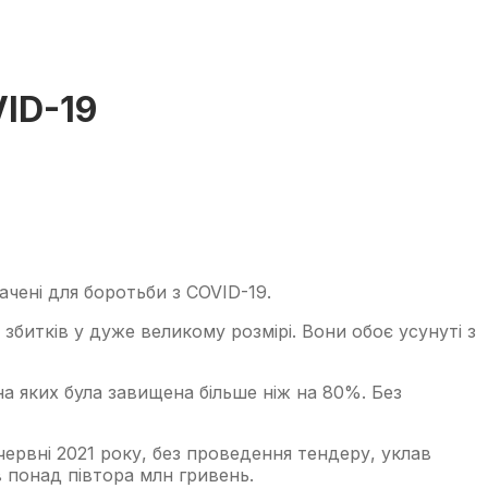
VID-19
ачені для боротьби з COVID-19.
итків у дуже великому розмірі. Вони обоє усунуті з
на яких була завищена більше ніж на 80%. Без
ервні 2021 року, без проведення тендеру, уклав
в понад півтора млн гривень.