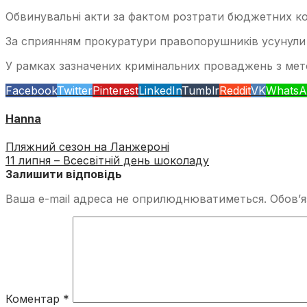
Обвинувальні акти за фактом розтрати бюджетних кошті
За сприянням прокуратури правопорушників усунули 
У рамках зазначених кримінальних проваджень з мет
Facebook
Twitter
Pinterest
LinkedIn
Tumblr
Reddit
VK
WhatsA
Hanna
Пляжний сезон на Ланжероні
11 липня – Всесвітній день шоколаду
Залишити відповідь
Ваша e-mail адреса не оприлюднюватиметься.
Обов’я
Коментар
*