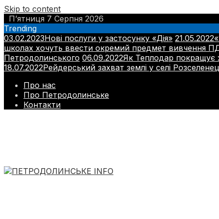
Skip to content
П’ятниця 7 Серпня 2026
Trending
03.02.2023
Нові послуги у застосунку «Дія»
21.05.2022
«
школах хочуть ввести окремий предмет вивчення П
Петродолинського
06.09.2022
Як Теплодар покращує ж
18.07.2022
Рейдерський захват землі у селі Розселене
Про нас
Про Петродолинське
Контакти