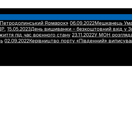
Петродолинський Ярмарок»
06.09.2022
Мешканець Уман
ДР.
15.05.2023
День вишиванки – безкоштовний вхід у З
иття під час воєнного стану
23.11.2022
У МОН розгляд
ць
02.09.2022
Керівництво порту «Південний» виписува