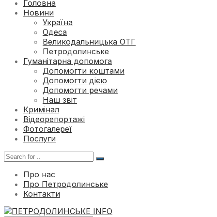
Головна
Новини
Україна
Одеса
Великодальницька ОТГ
Петродолинське
Гуманітарна допомога
Допомогти коштами
Допомогти дією
Допомогти речами
Наш звіт
Кримінал
Відеорепортажі
Фотогалереї
Послуги
Про нас
Про Петродолинське
Контакти