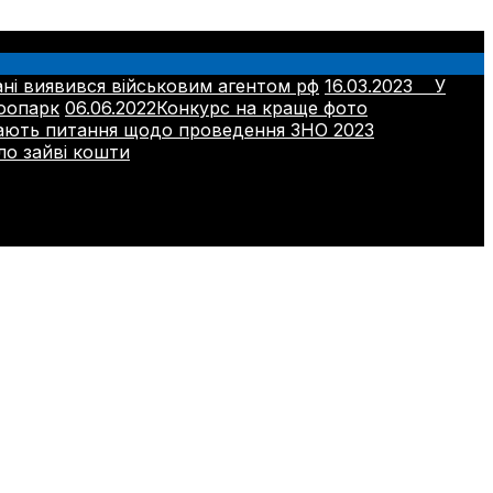
і виявився військовим агентом рф
16.03.2023
У
оопарк
06.06.2022
Конкурс на краще фото
ають питання щодо проведення ЗНО 2023
ло зайві кошти