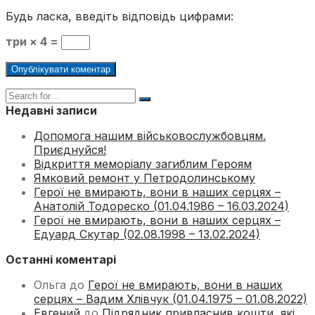
Будь ласка, введіть відповідь цифрами:
три × 4 =
Недавні записи
Допомога нашим військовослужбовцям.
Приєднуйся!
Відкриття меморіалу загиблим Героям
Ямковий ремонт у Петродолинському
Герої не вмирають, вони в наших серцях –
Анатолій Тодореско (01.04.1986 – 16.03.2024)
Герої не вмирають, вони в наших серцях –
Едуард Скутар (02.08.1998 – 13.02.2024)
Останні коментарі
Ольга
до
Герої не вмирають, вони в наших
серцях – Вадим Хлівчук (01.04.1975 – 01.08.2022)
Евгений
до
Підрядник привласнив кошти, які