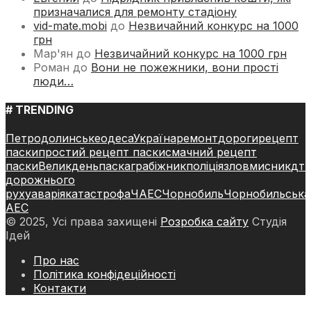
призначалися для ремонту стадіону
vid-mate.mobi
до
Незвичайний конкурс на 1000
грн
Мар'ян
до
Незвичайний конкурс на 1000 грн
Роман
до
Вони не пожежники, вони прості
люди…
# TRENDING
Петродолинське
одеса
Україна
ремонт
дороги
рецепт
паски
простий рецепт паски
смачний рецепт
паски
Великдень
паска
грабіжник
поліція
зловмисник
дт
дорожнього
руху
аварія
катастрофа
ЧАЕС
Чорнобиль
Чорнобильська
АЕС
© 2025, Усі права захищені
Розробка сайту
Студія
Ідей
Про нас
Політика конфідеційності
Контакти