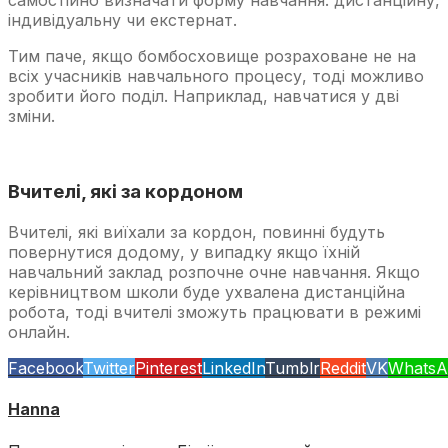
індивідуальну чи екстернат.
Тим паче, якщо бомбосховище розраховане не на
всіх учасників навчального процесу, тоді можливо
зробити його поділ. Наприклад, навчатися у дві
зміни.
Вчителі, які за кордоном
Вчителі, які виїхали за кордон, повинні будуть
повернутися додому, у випадку якщо їхній
навчальний заклад розпочне очне навчання. Якщо
керівництвом школи буде ухвалена дистанційна
робота, тоді вчителі зможуть працювати в режимі
онлайн.
Facebook
Twitter
Pinterest
LinkedIn
Tumblr
Reddit
VK
WhatsA
Hanna