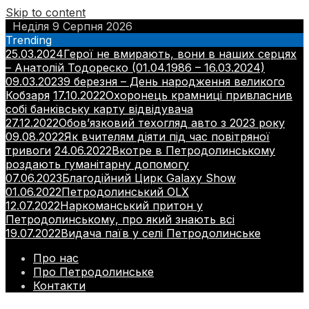
Skip to content
Неділя 9 Серпня 2026
Trending
25.03.2024
Герої не вмирають, вони в наших серцях
– Анатолій Тодореско (01.04.1986 – 16.03.2024)
09.03.2023
9 березня – День народження великого
Кобзаря
17.10.2022
Охоронець крамниці привласнив
собі банківську карту відвідувача
27.12.2022
Обов’язковий техогляд авто з 2023 року
09.08.2022
Як вчителям діяти під час повітряної
тривоги
24.06.2022
Вкотре в Петродолинському
роздають гуманітарну допомогу
07.06.2023
Благодійний Цирк Galaxy Show
01.06.2022
Петродолинський OLX
12.07.2022
Наркоманський притон у
Петродолинському, про який знають всі
19.07.2022
Видача паїв у селі Петродолинське
Про нас
Про Петродолинське
Контакти